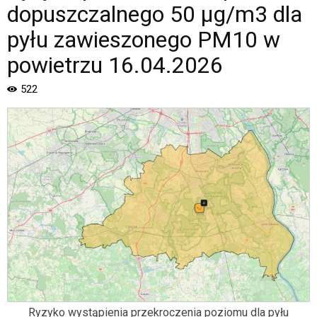
|
dopuszczalnego 50 µg/m3 dla
Oficjalna
strona
pyłu zawieszonego PM10 w
Miasta
powietrzu 16.04.2026
i
Gminy
522
Piaseczno".
Strona
jest
wyposażona
w
menu
skiplinks
pozwalające
szybko
przechodzić
do
treści,
które
znajduje
się
Ryzyko wystąpienia przekroczenia poziomu dla pyłu
bezpośrednio