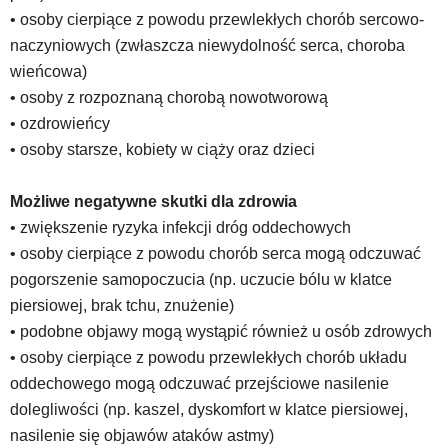
za
• osoby cierpiące z powodu przewlekłych chorób sercowo-
pomocą
klawiszy
naczyniowych (zwłaszcza niewydolność serca, choroba
strzałek
wieńcowa)
lub
• osoby z rozpoznaną chorobą nowotworową
odpowiadających
• ozdrowieńcy
im
• osoby starsze, kobiety w ciąży oraz dzieci
skrótów
klawiaturowych
w
Możliwe negatywne skutki dla zdrowia
czytniku
• zwiększenie ryzyka infekcji dróg oddechowych
oraz
• osoby cierpiące z powodu chorób serca mogą odczuwać
mogą
być
pogorszenie samopoczucia (np. uczucie bólu w klatce
wyposażone
piersiowej, brak tchu, znużenie)
w
• podobne objawy mogą wystąpić również u osób zdrowych
dedykowane
• osoby cierpiące z powodu przewlekłych chorób układu
skróty
klawiaturowe
oddechowego mogą odczuwać przejściowe nasilenie
przyjęte
dolegliwości (np. kaszel, dyskomfort w klatce piersiowej,
dla
nasilenie się objawów ataków astmy)
danej