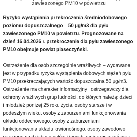
zawieszonego PM10 w powietrzu
pod
tą
Ryzyko wystąpienia przekroczenia średniodobowego
wiadomością.
Strona
poziomu dopuszczalnego – 50 µg/m3 dla pyłu
nie
zawieszonego PM10 w powietrzu. Prognozowane na
została
dzień 16.04.2026 r. przekroczenie dla pyłu zawieszonego
wyposażona
PM10 obejmuje powiat piaseczyński.
w
dedykowane
skróty
Ostrzeżenie dla osób szczególnie wrażliwych – wydawane
klawiaturowe,
jest w przypadku ryzyka wystąpienia dobowych stężeń pyłu
zatem
PM10 przekraczających wartość dopuszczalną 50 μg/m3.
nawigacja
obsługiwana
Ostrzeżenie ma charakter informacyjny i ostrzegawczy dla
jest
ochrony wrażliwych grup ludności, do których należą: dzieci
w
i młodzież poniżej 25 roku życia, osoby starsze i w
standardowy
podeszłym wieku, osoby z zaburzeniami funkcjonowania
sposób.
Na
układu oddechowego, osoby z zaburzeniami
stronie
funkcjonowania układu krwionośnego, osoby zawodowo
mogą
narażone na działanie pyłów i innych zanieczyszczeń oraz