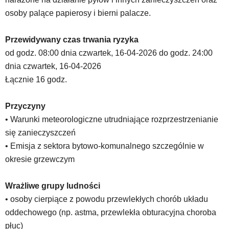
się
osoby palące papierosy i bierni palacze.
znajdować
powszechnie
używane
Przewidywany czas trwania ryzyka
elementy
od godz. 08:00 dnia czwartek, 16-04-2026 do godz. 24:00
wideo
dnia czwartek, 16-04-2026
z
Łącznie 16 godz.
portalu
YouTube
oraz
Przyczyny
mapy
• Warunki meteorologiczne utrudniające rozprzestrzenianie
Google
się zanieczyszczeń
Maps
osadzane
• Emisja z sektora bytowo-komunalnego szczególnie w
w
okresie grzewczym
formie
ramek.
Wrażliwe grupy ludności
Elementy
te
• osoby cierpiące z powodu przewlekłych chorób układu
obsługiwane
oddechowego (np. astma, przewlekła obturacyjna choroba
są
płuc)