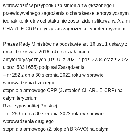
została
wprowadzić w przypadku zaistnienia zwiększonego i
wyposażona
przewidywalnego zagrożenia o charakterze terrorystycznym,
w
jednak konkretny cel ataku nie został zidentyfikowany. Alarm
dedykowane
CHARLIE-CRP dotyczy zaś zagrożenia cyberterroryzmem.
skróty
klawiaturowe,
zatem
Prezes Rady Ministrów na podstawie art. 16 ust. 1 ustawy z
nawigacja
dnia 10 czerwca 2016 roku o działaniach
obsługiwana
antyterrorystycznych (Dz. U. z 2021 r. poz. 2234 oraz z 2022
jest
r. poz. 583 i 655) podpisał Zarządzenia:
w
standardowy
– nr 282 z dnia 30 sierpnia 2022 roku w sprawie
sposób.
wprowadzenia trzeciego
Na
stopnia alarmowego CRP (3. stopień CHARLIE-CRP) na
stronie
całym terytorium
mogą
się
Rzeczypospolitej Polskiej,
znajdować
– nr 283 z dnia 30 sierpnia 2022 roku w sprawie
powszechnie
wprowadzenia drugiego
używane
stopnia alarmowego (2. stopień BRAVO) na całym
elementy