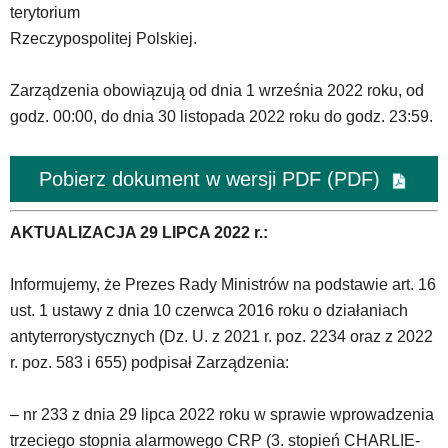
wideo
terytorium
z
Rzeczypospolitej Polskiej.
portalu
YouTube
Zarządzenia obowiązują od dnia 1 września 2022 roku, od
oraz
mapy
godz. 00:00, do dnia 30 listopada 2022 roku do godz. 23:59.
Google
Maps
Pobierz dokument w wersji PDF (PDF)
osadzane
w
formie
AKTUALIZACJA 29 LIPCA 2022 r.:
ramek.
Elementy
te
Informujemy, że Prezes Rady Ministrów na podstawie art. 16
obsługiwane
ust. 1 ustawy z dnia 10 czerwca 2016 roku o działaniach
są
antyterrorystycznych (Dz. U. z 2021 r. poz. 2234 oraz z 2022
za
r. poz. 583 i 655) podpisał Zarządzenia:
pomocą
klawiszy
strzałek
– nr 233 z dnia 29 lipca 2022 roku w sprawie wprowadzenia
lub
trzeciego stopnia alarmowego CRP (3. stopień CHARLIE-