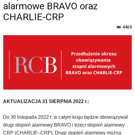
Gminy
alarmowe BRAVO oraz
Piaseczno".
Strona
CHARLIE-CRP
jest
wyposażona
4469
w
menu
skiplinks
pozwalające
szybko
przechodzić
do
treści,
które
znajduje
się
AKTUALIZACJA 31 SIERPNIA 2022 r.:
bezpośrednio
pod
tą
Do 30 listopada 2022 r. w całym kraju będzie obowiązywał
wiadomością.
drugi stopień alarmowy BRAVO i trzeci stopień alarmowy
Strona
CRP (CHARLIE–CRP). Drugi stopień alarmowy można
nie