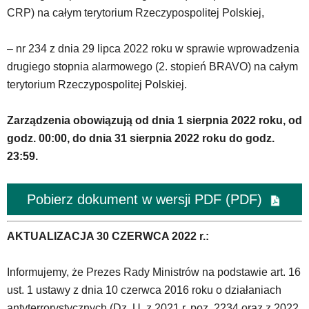
odpowiadających
CRP) na całym terytorium Rzeczypospolitej Polskiej,
im
skrótów
klawiaturowych
– nr 234 z dnia 29 lipca 2022 roku w sprawie wprowadzenia
w
drugiego stopnia alarmowego (2. stopień BRAVO) na całym
czytniku
terytorium Rzeczypospolitej Polskiej.
oraz
mogą
być
Zarządzenia obowiązują od dnia 1 sierpnia 2022 roku, od
wyposażone
godz. 00:00, do dnia 31 sierpnia 2022 roku do godz.
w
23:59.
dedykowane
skróty
klawiaturowe
Pobierz dokument w wersji PDF (PDF)
przyjęte
dla
danej
AKTUALIZACJA 30 CZERWCA 2022 r.:
platformy.
Informujemy, że Prezes Rady Ministrów na podstawie art. 16
ust. 1 ustawy z dnia 10 czerwca 2016 roku o działaniach
antyterrorystycznych (Dz. U. z 2021 r. poz. 2234 oraz z 2022