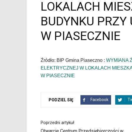
MICKIEWICZA
LOKALACH MIE
17
W
BUDYNKU PRZY U
PIASECZNIE
|
W PIASECZNIE
Oficjalna
strona
Miasta
i
Gminy
Źródło: BIP Gmina Piaseczno :
WYMIANA Ź
Piaseczno".
ELEKTRYCZNEJ W LOKALACH MIESZKA
Strona
jest
W PIASECZNIE
wyposażona
w
menu
skiplinks
Facebook
Tw
PODZIEL SIĘ
pozwalające
szybko
przechodzić
Poprzedni artykuł
do
treści,
Otwarcie Centrum Przedsiębiorczości w