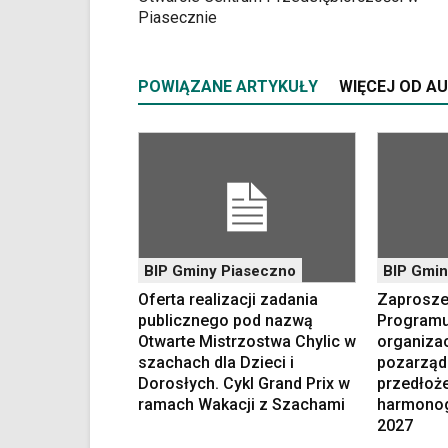
które
Piasecznie
znajduje
się
bezpośrednio
POWIĄZANE ARTYKUŁY
WIĘCEJ OD A
pod
tą
wiadomością.
Strona
nie
została
wyposażona
w
dedykowane
BIP Gminy Piaseczno
BIP Gmin
skróty
Oferta realizacji zadania
Zaproszen
klawiaturowe,
publicznego pod nazwą
Programu
zatem
Otwarte Mistrzostwa Chylic w
organiza
nawigacja
szachach dla Dzieci i
pozarząd
obsługiwana
Dorosłych. Cykl Grand Prix w
przedłoż
jest
ramach Wakacji z Szachami
harmonog
w
2027
standardowy