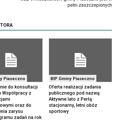
pełni zaszczepionych
UTORA
y Piaseczno
BIP Gminy Piaseczno
ie do konsultacji
Oferta realizacji zadania
 Współpracy z
publicznego pod nazwą:
cjami
Aktywne lato z Perłą
owymi oraz do
stacjonarny, letni obóz
enia zarysu
sportowy
ramu zadań na rok