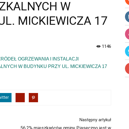
SZKALNYCH W
L. MICKIEWICZA 17
1146
RÓDEŁ OGRZEWANIA I INSTALACJI
LNYCH W BUDYNKU PRZY UL. MICKIEWICZA 17
itter
Następny artykuł
56,2% mieszkańców gminy Piaseczno jest w