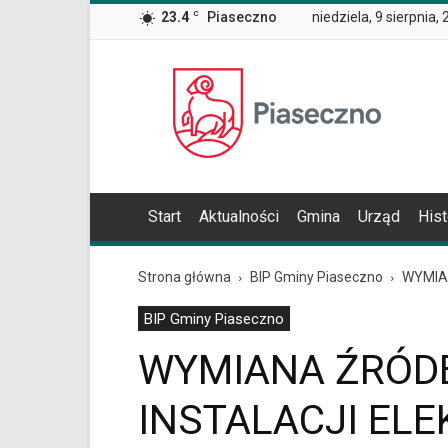
Wiadomość
23.4
C
Piaseczno
niedziela, 9 sierpnia,
dla
użytkowników
czytników
Oficjalna
ekranowych
Znajdujesz
strona
się
Miasta
na
i
podstronie
Gminy
"WYMIANA
Piaseczno
ŹRÓDEŁ
Start
Aktualności
Gmina
Urząd
Hist
OGRZEWANIA
I
INSTALACJI
Strona główna
BIP Gminy Piaseczno
WYMIA
ELEKTRYCZNEJ
W
BIP Gminy Piaseczno
LOKALACH
MIESZKALNYCH
WYMIANA ŹRÓDE
W
BUDYNKU
INSTALACJI EL
PRZY
UL.