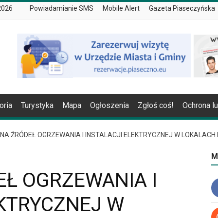
 2026
Powiadamianie SMS
Mobile Alert
Gazeta Piaseczyńska
oria
Turystyka
Mapa
Ogłoszenia
Zgłoś coś!
Ochrona l
NA ŹRÓDEŁ OGRZEWANIA I INSTALACJI ELEKTRYCZNEJ W LOKALACH 
M
Ł OGRZEWANIA I
EKTRYCZNEJ W