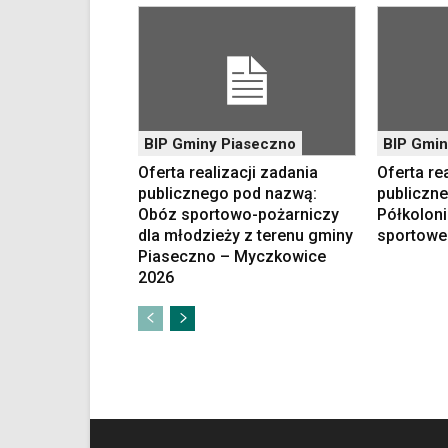
sposób.
Na
stronie
mogą
się
znajdować
powszechnie
BIP Gminy Piaseczno
BIP Gmin
używane
Oferta realizacji zadania
Oferta re
elementy
publicznego pod nazwą:
publiczn
wideo
Obóz sportowo-pożarniczy
Półkoloni
z
dla młodzieży z terenu gminy
sportowe
portalu
Piaseczno – Myczkowice
YouTube
2026
oraz
mapy
Google
Maps
osadzane
w
formie
ramek.