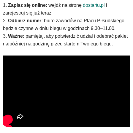
1.
Zapisz się online:
wejdź na stronę
dostartu.pl
i
zarejestruj się już teraz.
2.
Odbierz numer:
biuro zawodów na Placu Piłsudskiego
będzie czynne w dniu biegu w godzinach 9.30–11.00.
3.
Ważne:
pamiętaj, aby potwierdzić udział i odebrać pakiet
najpóźniej na godzinę przed startem Twojego biegu.