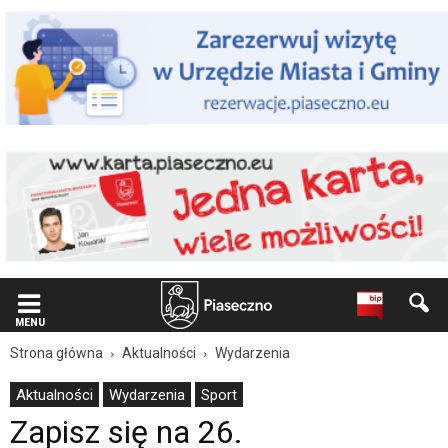
Wiadomość
dla
użytkowników
czytników
ekranowych
Znajdujesz
się
na
podstronie
"Zapisz
się
na
26.
Piaseczyńską
Milę
Konstytucyjną
|
MENU
Oficjalna
Strona główna
Aktualności
Wydarzenia
strona
Miasta
Aktualności
Wydarzenia
Sport
i
Zapisz się na 26.
Gminy