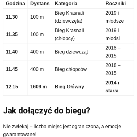
im
Godzina
Dystans
Kategoria
Roczniki
skrótów
Bieg Krasnali
2019 i
klawiaturowych
11.30
100 m
w
(dziewczęta)
młodsze
czytniku
Bieg Krasnali
2019 i
oraz
11.35
100 m
(chłopcy)
młodsi
mogą
być
2018 –
11.40
400 m
Bieg dziewcząt
wyposażone
2015
w
dedykowane
2018 –
11.45
400 m
Bieg chłopców
skróty
2015
klawiaturowe
2014 i
przyjęte
12.15
1609 m
Bieg Główny
dla
starsi
danej
platformy.
Jak dołączyć do biegu?
Nie zwlekaj – liczba miejsc jest ograniczona, a emocje
gwarantowane!