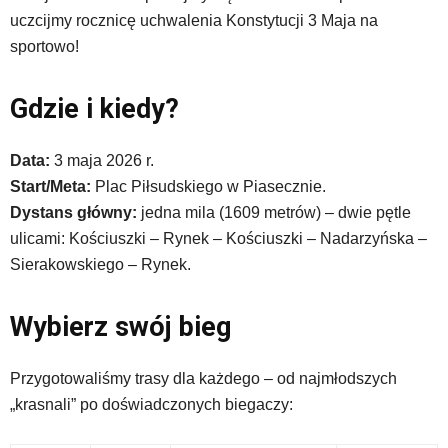
z
uczcijmy rocznicę uchwalenia Konstytucji 3 Maja na
portalu
sportowo!
YouTube
oraz
mapy
Gdzie i kiedy?
Google
Maps
osadzane
Data:
3 maja 2026 r.
w
Start/Meta:
Plac Piłsudskiego w Piasecznie.
formie
Dystans główny:
jedna mila (1609 metrów) – dwie pętle
ramek.
ulicami: Kościuszki – Rynek – Kościuszki – Nadarzyńska –
Elementy
te
Sierakowskiego – Rynek.
obsługiwane
są
Wybierz swój bieg
za
pomocą
klawiszy
Przygotowaliśmy trasy dla każdego – od najmłodszych
strzałek
„krasnali” po doświadczonych biegaczy:
lub
odpowiadających