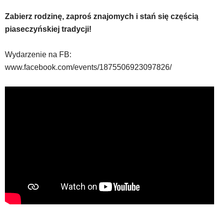
Zabierz rodzinę, zaproś znajomych i stań się częścią
piaseczyńskiej tradycji!
Wydarzenie na FB:
www.facebook.com/events/1875506923097826/