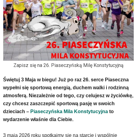
wyposażona
w
dedykowane
skróty
klawiaturowe,
zatem
nawigacja
obsługiwana
jest
w
Zapisz się na 26. Piaseczyńską Milę Konstytucyjną
standardowy
sposób.
Świętuj 3 Maja w biegu! Już po raz 26. serce Piaseczna
Na
wypełni się sportową energią, duchem walki i rodzinną
stronie
mogą
atmosferą. Niezależnie od tego, czy celujesz w życiówkę,
się
czy chcesz zaszczepić sportową pasję w swoich
znajdować
dzieciach –
Piaseczyńska Mila Konstytucyjna
to
powszechnie
wydarzenie właśnie dla Ciebie.
używane
elementy
wideo
3 maja 2026 roku spotkajmy się na starcie i wspólnie