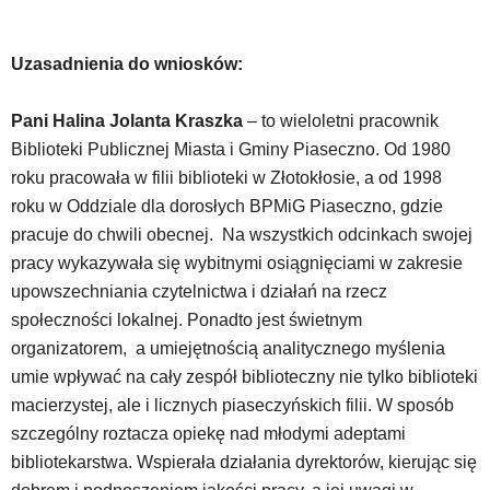
lub
odpowiadających
im
Uzasadnienia do wniosków:
skrótów
klawiaturowych
w
Pani Halina Jolanta Kraszka
– to wieloletni pracownik
czytniku
Biblioteki Publicznej Miasta i Gminy Piaseczno. Od 1980
oraz
roku pracowała w filii biblioteki w Złotokłosie, a od 1998
mogą
roku w Oddziale dla dorosłych BPMiG Piaseczno, gdzie
być
wyposażone
pracuje do chwili obecnej. Na wszystkich odcinkach swojej
w
pracy wykazywała się wybitnymi osiągnięciami w zakresie
dedykowane
upowszechniania czytelnictwa i działań na rzecz
skróty
społeczności lokalnej. Ponadto jest świetnym
klawiaturowe
przyjęte
organizatorem, a umiejętnością analitycznego myślenia
dla
umie wpływać na cały zespół biblioteczny nie tylko biblioteki
danej
macierzystej, ale i licznych piaseczyńskich filii. W sposób
platformy.
szczególny roztacza opiekę nad młodymi adeptami
bibliotekarstwa. Wspierała działania dyrektorów, kierując się