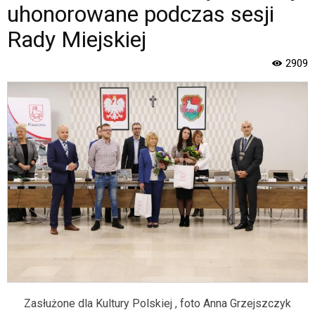
i
uhonorowane podczas sesji
Gminy
Piaseczno".
Rady Miejskiej
Strona
jest
2909
wyposażona
w
menu
skiplinks
pozwalające
szybko
przechodzić
do
treści,
które
znajduje
się
bezpośrednio
pod
tą
wiadomością.
Zasłużone dla Kultury Polskiej , foto Anna Grzejszczyk
Strona