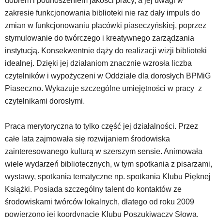
dobrem i podnoszeniem jakości pracy, a jej uwagi w
zakresie funkcjonowania biblioteki nie raz dały impuls do
zmian w funkcjonowaniu placówki piaseczyńskiej, poprzez
stymulowanie do twórczego i kreatywnego zarządzania
instytucją. Konsekwentnie dąży do realizacji wizji biblioteki
idealnej. Dzięki jej działaniom znacznie wzrosła liczba
czytelników i wypożyczeni w Oddziale dla dorosłych BPMiG
Piaseczno. Wykazuje szczególne umiejętności w pracy z
czytelnikami dorosłymi.
Praca merytoryczna to tylko część jej działalności. Przez
całe lata zajmowała się rozwijaniem środowiska
zainteresowanego kulturą w szerszym sensie. Animowała
wiele wydarzeń bibliotecznych, w tym spotkania z pisarzami,
wystawy, spotkania tematyczne np. spotkania Klubu Pięknej
Książki. Posiada szczególny talent do kontaktów ze
środowiskami twórców lokalnych, dlatego od roku 2009
powierzono jej koordynację Klubu Poszukiwaczy Słowa.