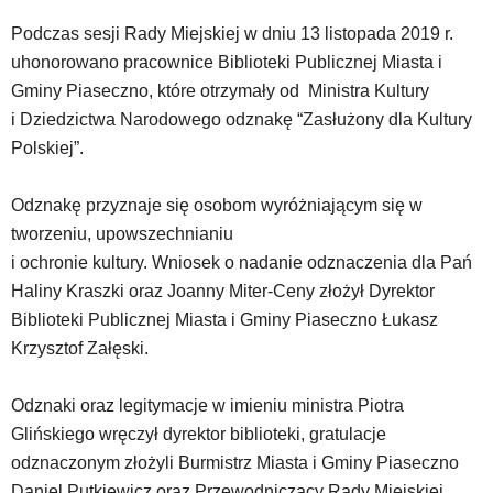
nie
Podczas sesji Rady Miejskiej w dniu 13 listopada 2019 r.
została
uhonorowano pracownice Biblioteki Publicznej Miasta i
wyposażona
w
Gminy Piaseczno, które otrzymały od Ministra Kultury
dedykowane
i Dziedzictwa Narodowego odznakę “Zasłużony dla Kultury
skróty
Polskiej”.
klawiaturowe,
zatem
nawigacja
Odznakę przyznaje się osobom wyróżniającym się w
obsługiwana
tworzeniu, upowszechnianiu
jest
i ochronie kultury. Wniosek o nadanie odznaczenia dla Pań
w
Haliny Kraszki oraz Joanny Miter-Ceny złożył Dyrektor
standardowy
sposób.
Biblioteki Publicznej Miasta i Gminy Piaseczno Łukasz
Na
Krzysztof Załęski.
stronie
mogą
Odznaki oraz legitymacje w imieniu ministra Piotra
się
znajdować
Glińskiego wręczył dyrektor biblioteki, gratulacje
powszechnie
odznaczonym złożyli Burmistrz Miasta i Gminy Piaseczno
używane
Daniel Putkiewicz oraz Przewodniczący Rady Miejskiej