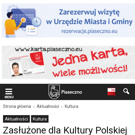
Wiadomość
dla
użytkowników
czytników
ekranowych
Znajdujesz
się
na
podstronie
"Zasłużone
dla
Kultury
Polskiej
uhonorowane
podczas
sesji
Rady
MENU
Miejskiej
Strona główna
Aktualności
Kultura
|
Oficjalna
Aktualności
Kultura
strona
Zasłużone dla Kultury Polskiej
Miasta