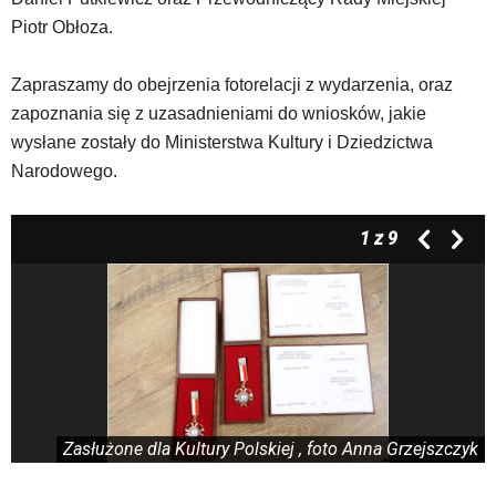
elementy
Piotr Obłoza.
wideo
z
portalu
Zapraszamy do obejrzenia fotorelacji z wydarzenia, oraz
YouTube
zapoznania się z uzasadnieniami do wniosków, jakie
oraz
wysłane zostały do Ministerstwa Kultury i Dziedzictwa
mapy
Narodowego.
Google
Maps
osadzane
1
z 9
w
formie
ramek.
Elementy
te
obsługiwane
są
za
pomocą
Zasłużone dla Kultury Polskiej , foto Anna Grzejszczyk
klawiszy
strzałek