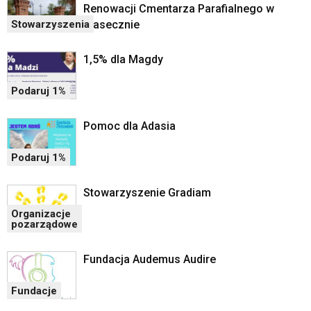
mapy
Renowacji Cmentarza Parafialnego w
Google
Piasecznie
Stowarzyszenia
Maps
osadzane
1,5% dla Magdy
w
formie
Podaruj 1%
ramek.
Elementy
te
Pomoc dla Adasia
obsługiwane
są
Podaruj 1%
za
pomocą
Stowarzyszenie Gradiam
klawiszy
strzałek
Organizacje
pozarządowe
lub
odpowiadających
im
Fundacja Audemus Audire
skrótów
klawiaturowych
Fundacje
w