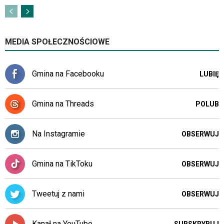
czytniku
oraz
mogą
być
MEDIA SPOŁECZNOŚCIOWE
wyposażone
w
dedykowane
Gmina na Facebooku
LUBIĘ
skróty
klawiaturowe
przyjęte
Gmina na Threads
POLUB
dla
danej
platformy.
Na Instagramie
OBSERWUJ
Gmina na TikToku
OBSERWUJ
Tweetuj z nami
OBSERWUJ
Kanał na YouTube
SUBSKRYBUJ