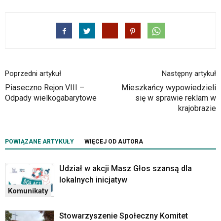
klawiaturowe,
zatem
nawigacja
obsługiwana
jest
w
standardowy
Poprzedni artykuł
Następny artykuł
sposób.
Piaseczno Rejon VIII –
Mieszkańcy wypowiedzieli
Na
Odpady wielkogabarytowe
się w sprawie reklam w
stronie
krajobrazie
mogą
się
znajdować
POWIĄZANE ARTYKUŁY
WIĘCEJ OD AUTORA
powszechnie
używane
elementy
Udział w akcji Masz Głos szansą dla
wideo
lokalnych inicjatyw
z
Komunikaty
portalu
YouTube
Stowarzyszenie Społeczny Komitet
oraz