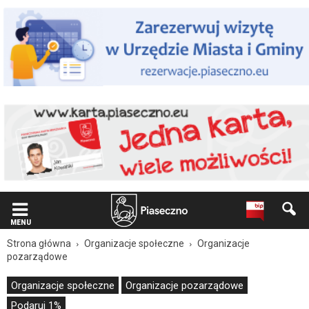
Wiadomość
dla
użytkowników
czytników
ekranowych
Znajdujesz
się
na
podstronie
"Protezy
dla
Marcina
|
Oficjalna
strona
Miasta
i
MENU
Gminy
Strona główna
Organizacje społeczne
Organizacje
Piaseczno".
pozarządowe
Strona
jest
Organizacje społeczne
Organizacje pozarządowe
wyposażona
Podaruj 1%