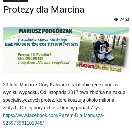
w
Protezy dla Marcina
menu
skiplinks
pozwalające
2453
szybko
przechodzić
do
treści,
które
znajduje
się
bezpośrednio
pod
tą
23-letni Marcin z Góry Kalwarii stracił obie ręce i nogi w
wiadomością.
wyniku wypadku. Od listopada 2017 trwa zbiórka na zakup
Strona
nie
specjalistycznych protez, które kosztują około miliona
została
złotych. Do tej pory uzbierał trochę ponad 7 tys.
wyposażona
https://www.facebook.com/Razem-Dla-Mariusza-
w
923973961101948/
dedykowane
skróty