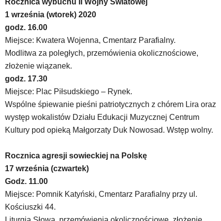
Rocznica wybuchu II Wojny Światowej
wideo
1 września (wtorek) 2020
z
portalu
godz. 16.00
YouTube
Miejsce: Kwatera Wojenna, Cmentarz Parafialny.
oraz
Modlitwa za poległych, przemówienia okolicznościowe,
mapy
złożenie wiązanek.
Google
Maps
godz. 17.30
osadzane
Miejsce: Plac Piłsudskiego – Rynek.
w
Wspólne śpiewanie pieśni patriotycznych z chórem Lira oraz
formie
występ wokalistów Działu Edukacji Muzycznej Centrum
ramek.
Elementy
Kultury pod opieką Małgorzaty Duk Nowosad. Wstęp wolny.
te
obsługiwane
Rocznica agresji sowieckiej na Polskę
są
17 września (czwartek)
za
pomocą
Godz. 11.00
klawiszy
Miejsce: Pomnik Katyński, Cmentarz Parafialny przy ul.
strzałek
Kościuszki 44.
lub
Liturgia Słowa, przemówienia okolicznościowe, złożenie