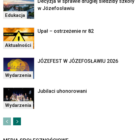
Decyzja w sprawie drugiej siedziby szkoły
w Józefosławiu
Edukacja
Upał – ostrzeżenie nr 82
Aktualności
JÓZEFEST W JÓZEFOSŁAWIU 2026
Wydarzenia
Jubilaci uhonorowani
Wydarzenia