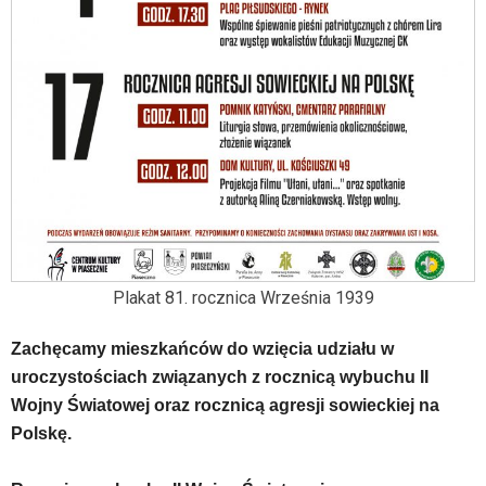
została
wyposażona
w
dedykowane
skróty
klawiaturowe,
zatem
nawigacja
obsługiwana
jest
w
standardowy
sposób.
Plakat 81. rocznica Września 1939
Na
stronie
Zachęcamy mieszkańców do wzięcia udziału w
mogą
uroczystościach związanych z rocznicą wybuchu II
się
znajdować
Wojny Światowej oraz rocznicą agresji sowieckiej na
powszechnie
Polskę.
używane
elementy