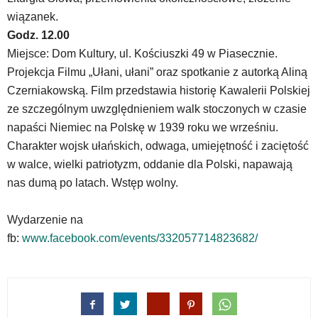
odpowiadających
im
wiązanek.
skrótów
Godz. 12.00
klawiaturowych
Miejsce: Dom Kultury, ul. Kościuszki 49 w Piasecznie.
w
Projekcja Filmu „Ułani, ułani” oraz spotkanie z autorką Aliną
czytniku
Czerniakowską. Film przedstawia historię Kawalerii Polskiej
oraz
mogą
ze szczególnym uwzględnieniem walk stoczonych w czasie
być
napaści Niemiec na Polskę w 1939 roku we wrześniu.
wyposażone
Charakter wojsk ułańskich, odwaga, umiejętność i zaciętość
w
w walce, wielki patriotyzm, oddanie dla Polski, napawają
dedykowane
skróty
nas dumą po latach. Wstęp wolny.
klawiaturowe
przyjęte
Wydarzenie na
dla
fb:
www.facebook.com/events/332057714823682/
danej
platformy.