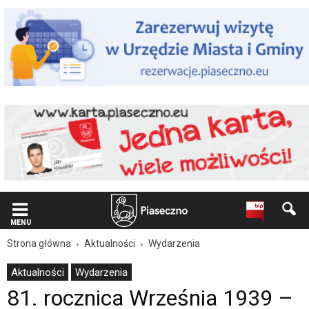
Wiadomość
dla
użytkowników
czytników
ekranowych
Znajdujesz
się
na
podstronie
"81.
rocznica
Września
1939
–
wrześniowe
uroczystości
patriotyczne
MENU
|
Strona główna
Aktualności
Wydarzenia
Oficjalna
strona
Aktualności
Wydarzenia
Miasta
81. rocznica Września 1939 –
i