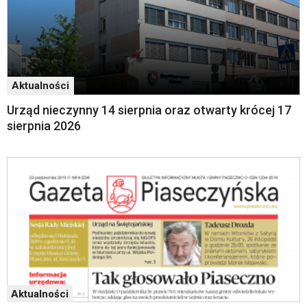
skróty
klawiaturowe,
zatem
nawigacja
obsługiwana
jest
Aktualności
w
Urząd nieczynny 14 sierpnia oraz otwarty krócej 17
standardowy
sierpnia 2026
sposób.
Na
stronie
mogą
się
znajdować
powszechnie
używane
elementy
wideo
z
portalu
Aktualności
YouTube