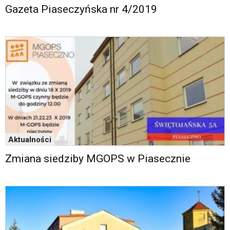
oraz
Gazeta Piaseczyńska nr 4/2019
mapy
Google
Maps
osadzane
w
formie
ramek.
Elementy
te
obsługiwane
są
za
Aktualności
pomocą
klawiszy
Zmiana siedziby MGOPS w Piasecznie
strzałek
lub
odpowiadających
im
skrótów
klawiaturowych