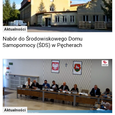
w
czytniku
oraz
mogą
być
wyposażone
Aktualności
w
Nabór do Środowiskowego Domu
dedykowane
skróty
Samopomocy (ŚDS) w Pęcherach
klawiaturowe
przyjęte
dla
danej
platformy.
Aktualności