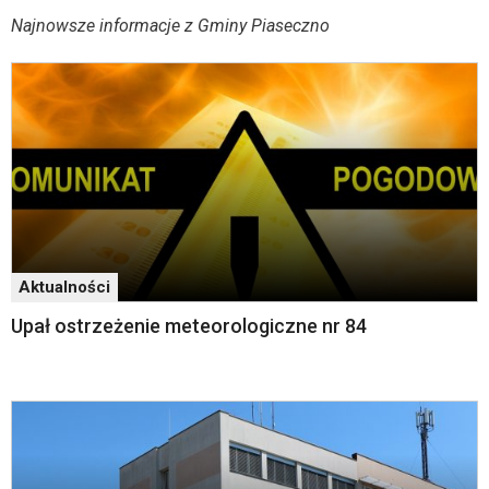
wyposażona
Komunikaty
Najnowsze informacje z Gminy Piaseczno
w
menu
skiplinks
pozwalające
szybko
przechodzić
do
treści,
które
znajduje
się
bezpośrednio
Aktualności
pod
tą
Upał ostrzeżenie meteorologiczne nr 84
wiadomością.
Strona
nie
została
wyposażona
w
dedykowane