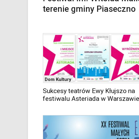
zatem
terenie gminy Piaseczno
nawigacja
obsługiwana
jest
w
standardowy
sposób.
Na
stronie
mogą
się
znajdować
Dom Kultury
powszechnie
używane
Sukcesy teatrów Ewy Kłujszo na
elementy
festiwalu Asteriada w Warszawi
wideo
z
portalu
YouTube
oraz
mapy