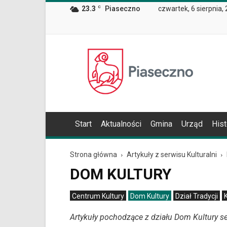
Wiadomość
23.3
C
Piaseczno
czwartek, 6 sierpnia,
dla
użytkowników
czytników
ekranowych
Znajdujesz
Oficjalna
się
strona
na
Miasta
podstronie
i
"Dom
Gminy
Kultury
Piaseczno
|
Oficjalna
Start
Aktualności
Gmina
Urząd
Hist
strona
Miasta
i
Strona główna
Artykuły z serwisu Kulturalni
Gminy
DOM KULTURY
Piaseczno".
Strona
jest
Centrum Kultury
Dom Kultury
Dział Tradycji
wyposażona
Artykuły pochodzące z działu Dom Kultury ser
w