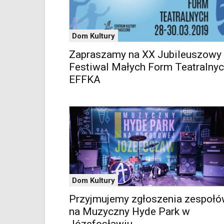
Google
Maps
osadzane
Dom Kultury
w
formie
Zapraszamy na XX Jubileuszowy
ramek.
Festiwal Małych Form Teatralny
Elementy
EFFKA
te
obsługiwane
są
za
pomocą
klawiszy
strzałek
lub
odpowiadających
im
Dom Kultury
skrótów
klawiaturowych
Przyjmujemy zgłoszenia zespoł
w
na Muzyczny Hyde Park w
czytniku