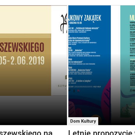
Dom Kultury
iszewskiego na
Letnie propozycje