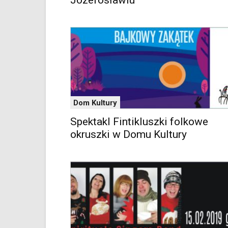
Józefosławiu
oraz
mogą
być
wyposażone
w
dedykowane
skróty
klawiaturowe
przyjęte
dla
Dom Kultury
danej
platformy.
Spektakl Fintikluszki folkowe
okruszki w Domu Kultury