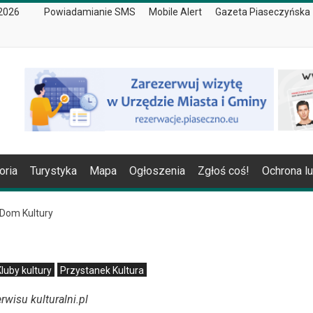
 2026
Powiadamianie SMS
Mobile Alert
Gazeta Piaseczyńska
oria
Turystyka
Mapa
Ogłoszenia
Zgłoś coś!
Ochrona l
Dom Kultury
Kluby kultury
Przystanek Kultura
wisu kulturalni.pl