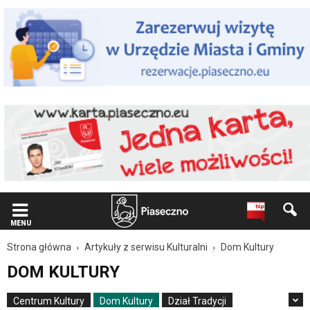
Wiadomość
dla
użytkowników
czytników
ekranowych
Znajdujesz
się
na
podstronie
"Dom
Kultury
|
Oficjalna
strona
Miasta
i
Gminy
MENU
Piaseczno".
Strona główna
Artykuły z serwisu Kulturalni
Dom Kultury
Strona
jest
DOM KULTURY
wyposażona
w
Centrum Kultury
Dom Kultury
Dział Tradycji