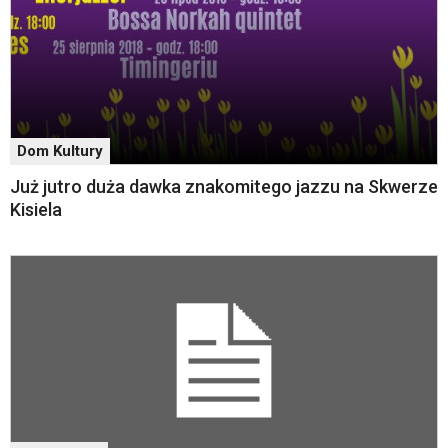
zatem
nawigacja
obsługiwana
jest
w
standardowy
sposób.
Dom Kultury
Na
stronie
Już jutro duża dawka znakomitego jazzu na Skwerze
mogą
Kisiela
się
znajdować
powszechnie
używane
elementy
wideo
z
portalu
YouTube
oraz
mapy