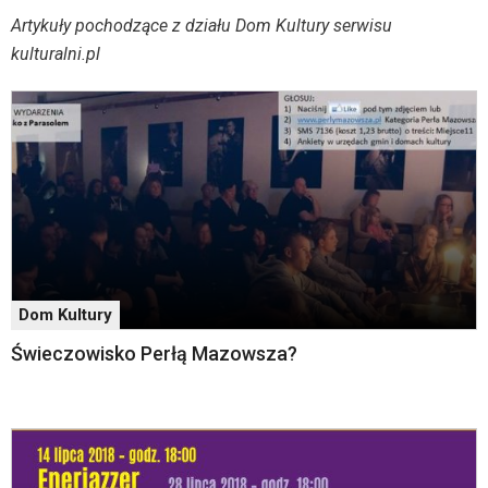
menu
Kluby kultury
Artykuły pochodzące z działu Dom Kultury serwisu
skiplinks
pozwalające
kulturalni.pl
szybko
przechodzić
do
treści,
które
znajduje
się
bezpośrednio
pod
tą
wiadomością.
Dom Kultury
Strona
nie
Świeczowisko Perłą Mazowsza?
została
wyposażona
w
dedykowane
skróty
klawiaturowe,