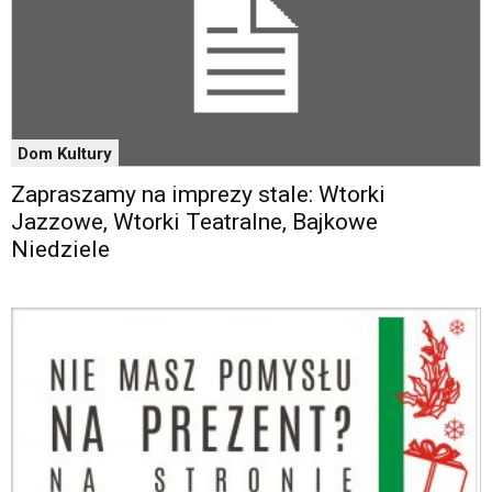
oraz
mogą
być
wyposażone
w
dedykowane
skróty
Dom Kultury
klawiaturowe
przyjęte
Zapraszamy na imprezy stale: Wtorki
dla
Jazzowe, Wtorki Teatralne, Bajkowe
danej
Niedziele
platformy.