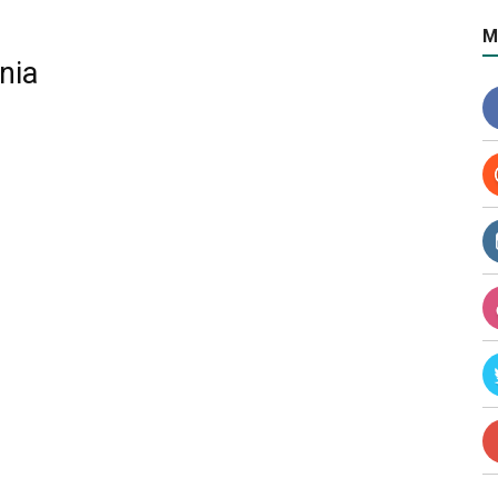
M
nia