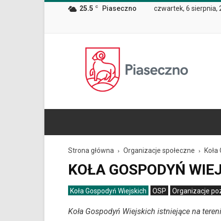
Wiadomość
25.5
C
Piaseczno
czwartek, 6 sierpnia,
dla
użytkowników
czytników
ekranowych
Znajdujesz
Oficjalna
się
strona
na
Miasta
podstronie
i
"Koła
Gminy
Gospodyń
Piaseczno
Wiejskich
|
Oficjalna
strona
Miasta
Strona główna
Organizacje społeczne
Koła 
i
KOŁA GOSPODYŃ WIE
Gminy
Piaseczno".
Strona
Koła Gospodyń Wiejskich
OSP
Organizacje p
jest
Koła Gospodyń Wiejskich istniejące na tere
wyposażona