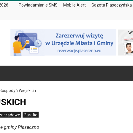
 2026
Powiadamianie SMS
Mobile Alert
Gazeta Piaseczyńska
Gospodyń Wiejskich
JSKICH
ozarządowe
Parafie
nie gminy Piaseczno