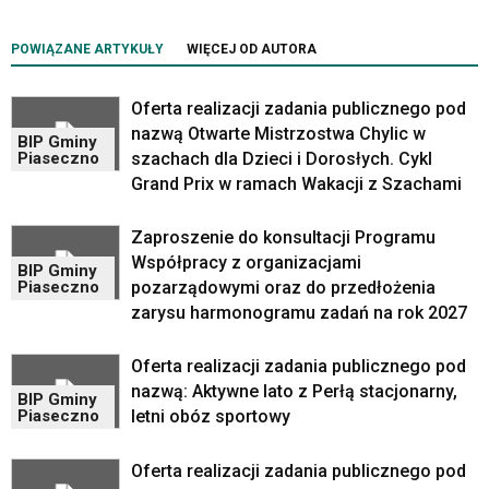
została
wyposażona
POWIĄZANE ARTYKUŁY
WIĘCEJ OD AUTORA
w
dedykowane
Oferta realizacji zadania publicznego pod
skróty
klawiaturowe,
nazwą Otwarte Mistrzostwa Chylic w
BIP Gminy
zatem
szachach dla Dzieci i Dorosłych. Cykl
Piaseczno
nawigacja
Grand Prix w ramach Wakacji z Szachami
obsługiwana
jest
Zaproszenie do konsultacji Programu
w
Współpracy z organizacjami
standardowy
BIP Gminy
pozarządowymi oraz do przedłożenia
Piaseczno
sposób.
zarysu harmonogramu zadań na rok 2027
Na
stronie
mogą
Oferta realizacji zadania publicznego pod
się
nazwą: Aktywne lato z Perłą stacjonarny,
BIP Gminy
znajdować
letni obóz sportowy
Piaseczno
powszechnie
używane
Oferta realizacji zadania publicznego pod
elementy