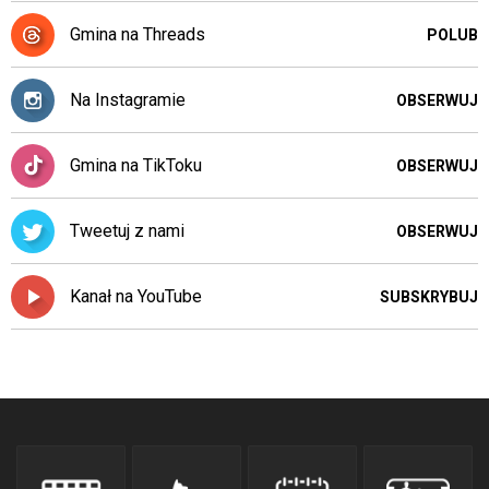
odpowiadających
im
Gmina na Threads
POLUB
skrótów
klawiaturowych
w
Na Instagramie
OBSERWUJ
czytniku
oraz
mogą
Gmina na TikToku
OBSERWUJ
być
wyposażone
Tweetuj z nami
w
OBSERWUJ
dedykowane
skróty
Kanał na YouTube
SUBSKRYBUJ
klawiaturowe
przyjęte
dla
danej
platformy.