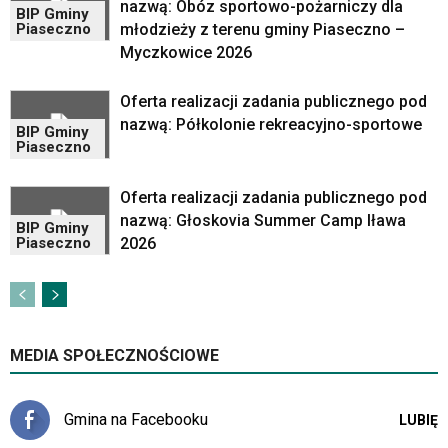
nazwą: Obóz sportowo-pożarniczy dla
wideo
BIP Gminy
młodzieży z terenu gminy Piaseczno –
Piaseczno
z
portalu
Myczkowice 2026
YouTube
oraz
Oferta realizacji zadania publicznego pod
mapy
nazwą: Półkolonie rekreacyjno-sportowe
BIP Gminy
Google
Piaseczno
Maps
osadzane
Oferta realizacji zadania publicznego pod
w
formie
nazwą: Głoskovia Summer Camp Iława
BIP Gminy
ramek.
2026
Piaseczno
Elementy
te
obsługiwane
są
za
MEDIA SPOŁECZNOŚCIOWE
pomocą
klawiszy
strzałek
Gmina na Facebooku
LUBIĘ
lub