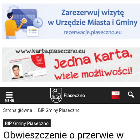
Wiadomość
dla
użytkowników
czytników
ekranowych
Znajdujesz
się
na
podstronie
"Obwieszczenie
o
przerwie
w
dostawie
wody
w
Głoskowie
MENU
|
Strona główna
BIP Gminy Piaseczno
Oficjalna
strona
BIP Gminy Piaseczno
Miasta
Obwieszczenie o przerwie w
i