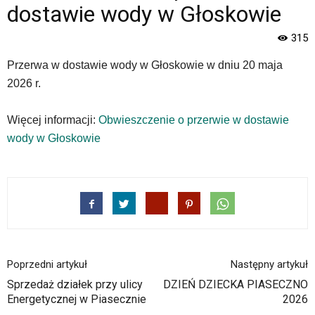
Gminy
dostawie wody w Głoskowie
Piaseczno".
Strona
315
jest
wyposażona
Przerwa w dostawie wody w Głoskowie w dniu 20 maja
w
2026 r.
menu
skiplinks
pozwalające
Więcej informacji:
Obwieszczenie o przerwie w dostawie
szybko
wody w Głoskowie
przechodzić
do
treści,
które
znajduje
się
bezpośrednio
pod
Poprzedni artykuł
Następny artykuł
tą
wiadomością.
Sprzedaż działek przy ulicy
DZIEŃ DZIECKA PIASECZNO
Strona
Energetycznej w Piasecznie
2026
nie