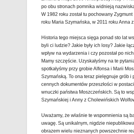
po obu stronach pomnika widnieją nazwiska
W 1982 roku został tu pochowany Zygmunt 
roku Maria Szymańska, w 2011 roku Anna z
Historia tego miejsca sięga ponad sto lat w
byli ci ludzie? Jakie były ich losy? Jakie 
wpływ na wydarzenia i czy pozostał po nich 
Mamy szczęście. Uzyskałyśmy na te pytani
spotkałyśmy przy grobie Alfonsa i Marii Mo
Szymańską. To ona teraz pielęgnuje grób i 
cennych dokumentów przeszłości w postaci
wnuczki państwa Moszczeńskich. Są to wsp
Szymańskiej i Anny z Cholewińskich Wolfo
Uważamy, że właśnie te wspomnienia są ba
uwagę. Są unikalnym, nigdzie niepublikowan
obrazem wielu nieznanych powszechnie rea