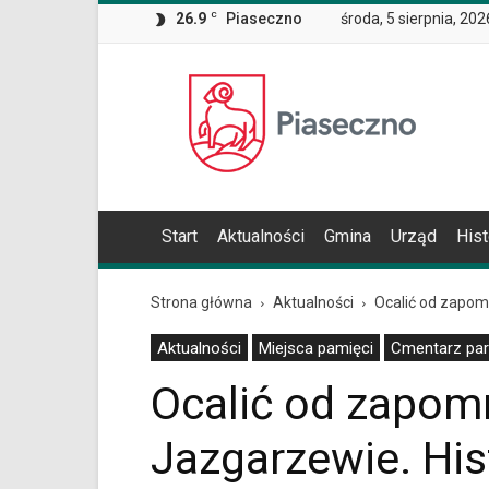
Wiadomość
26.9
C
Piaseczno
środa, 5 sierpnia, 202
dla
użytkowników
czytników
Oficjalna
ekranowych
Znajdujesz
strona
się
Miasta
na
i
podstronie
Gminy
"Ocalić
Piaseczno
od
Start
Aktualności
Gmina
Urząd
Hist
zapomnienia
–
cmentarz
Strona główna
Aktualności
Ocalić od zapom
w
Jazgarzewie.
Aktualności
Miejsca pamięci
Cmentarz par
Historia
rodziny
Ocalić od zapom
Nałęcz-
Moszczeńskich
Jazgarzewie. His
|
Oficjalna