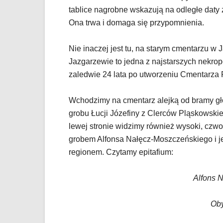
powszechnie
tablice nagrobne wskazują na odległe daty ż
używane
Ona trwa i domaga się przypomnienia.
elementy
wideo
z
Nie inaczej jest tu, na starym cmentarzu w
portalu
Jazgarzewie to jedna z najstarszych nekropo
YouTube
zaledwie 24 lata po utworzeniu Cmentarza
oraz
mapy
Google
Wchodzimy na cmentarz alejką od bramy gł
Maps
grobu Łucji Józefiny z Clerców Pląskowskie
osadzane
lewej stronie widzimy również wysoki, czw
w
grobem Alfonsa Nałęcz-Moszczeńskiego i je
formie
ramek.
regionem. Czytamy epitafium:
Elementy
te
Alfons 
obsługiwane
są
za
Oby
pomocą