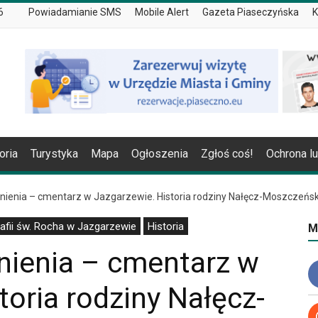
6
Powiadamianie SMS
Mobile Alert
Gazeta Piaseczyńska
K
oria
Turystyka
Mapa
Ogłoszenia
Zgłoś coś!
Ochrona l
nienia – cmentarz w Jazgarzewie. Historia rodziny Nałęcz-Moszczeńsk
afii św. Rocha w Jazgarzewie
Historia
M
nienia – cmentarz w
toria rodziny Nałęcz-