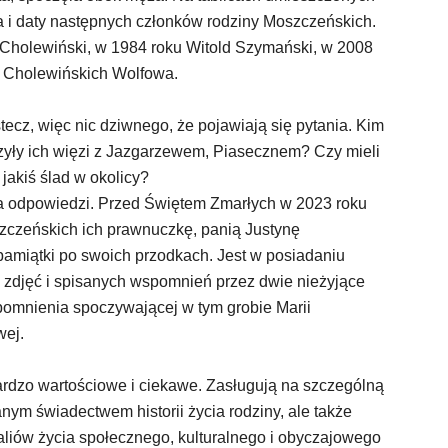
 i daty następnych członków rodziny Moszczeńskich.
Cholewiński, w 1984 roku Witold Szymański, w 2008
 Cholewińskich Wolfowa.
stecz, więc nic dziwnego, że pojawiają się pytania. Kim
łączyły ich więzi z Jazgarzewem, Piasecznem? Czy mieli
jakiś ślad w okolicy?
a odpowiedzi. Przed Świętem Zmarłych w 2023 roku
szczeńskich ich prawnuczkę, panią Justynę
pamiątki po swoich przodkach. Jest w posiadaniu
 zdjęć i spisanych wspomnień przez dwie nieżyjące
omnienia spoczywającej w tym grobie Marii
wej.
rdzo wartościowe i ciekawe. Zasługują na szczególną
ym świadectwem historii życia rodziny, ale także
liów życia społecznego, kulturalnego i obyczajowego