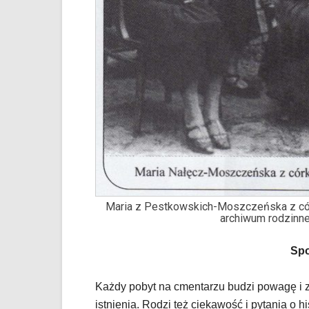
wiadomością.
Strona
nie
została
wyposażona
w
dedykowane
skróty
klawiaturowe,
zatem
nawigacja
obsługiwana
jest
w
Maria z Pestkowskich-Moszczeńska z córk
standardowy
archiwum rodzinne
sposób.
Na
Spo
stronie
mogą
się
Każdy pobyt na cmentarzu budzi powagę i 
znajdować
istnienia. Rodzi też ciekawość i pytania o h