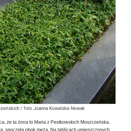
czeńskich / foto Joanna Kowalska-Nowak
ca, że ta żona to Maria z Pestkowskich Moszczeńska.
ta, spoczęła obok męża. Na tablicach umieszczonych