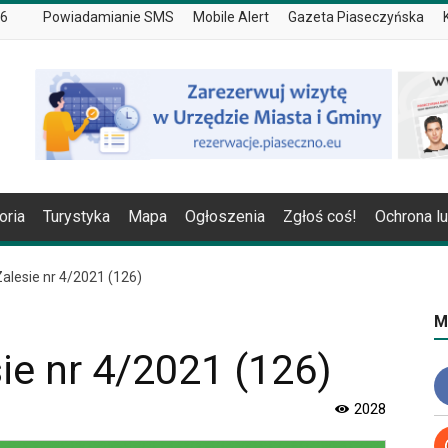
26
Powiadamianie SMS
Mobile Alert
Gazeta Piaseczyńska
oria
Turystyka
Mapa
Ogłoszenia
Zgłoś coś!
Ochrona l
alesie nr 4/2021 (126)
M
ie nr 4/2021 (126)
2028