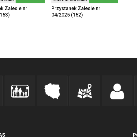
k Zalesie nr
Przystanek Zalesie nr
(153)
04/2025 (152)
AS
P