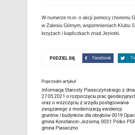
klawiaturowych
w
czytniku
W numerze m.in. o akcji pomocy choremu Grz
oraz
w Zalesiu Górnym, wspomnieniach Klubu 
mogą
być
krzyżach i kapliczkach znad Jeziorki.
wyposażone
w
dedykowane
skróty
Facebook
Tw
PODZIEL SIĘ
klawiaturowe
przyjęte
dla
Poprzedni artykuł
danej
platformy.
Informacja Starosty Piaseczyńskiego z dnia
27.05.2021 o rozpoczęciu prac geodezyjnyc
oraz o wszczęciu z urzędu postępowania
związanego z modernizacją ewidencji
gruntów i budynków dla obrębów 0019 Opa
gmina Konstancin-Jeziorna, 0031 Pólko PG
gmina Piaseczno