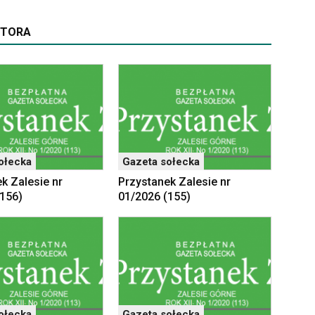
UTORA
ołecka
Gazeta sołecka
k Zalesie nr
Przystanek Zalesie nr
(156)
01/2026 (155)
ołecka
Gazeta sołecka