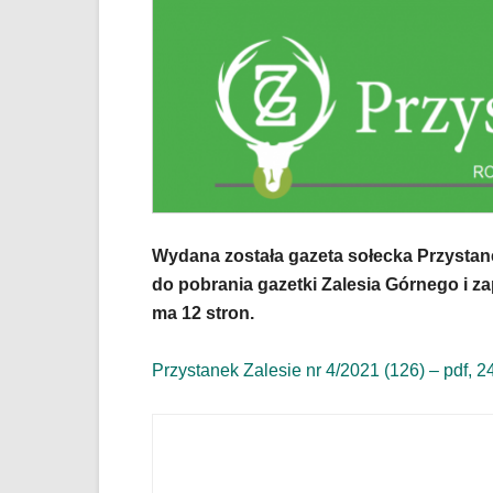
jest
wyposażona
w
menu
skiplinks
pozwalające
szybko
przechodzić
do
treści,
które
Wydana została gazeta sołecka Przystan
znajduje
się
do pobrania gazetki Zalesia Górnego i za
bezpośrednio
ma 12 stron.
pod
tą
Przystanek Zalesie nr 4/2021 (126) – pdf,
wiadomością.
Strona
nie
została
wyposażona
w