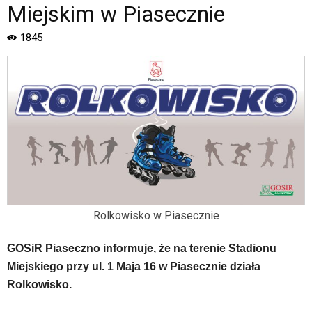
Strona
Miejskim w Piasecznie
jest
wyposażona
1845
w
menu
skiplinks
pozwalające
szybko
przechodzić
do
treści,
które
znajduje
się
bezpośrednio
Rolkowisko w Piasecznie
pod
tą
GOSiR Piaseczno informuje, że na terenie Stadionu
wiadomością.
Strona
Miejskiego przy ul. 1 Maja 16 w Piasecznie działa
nie
Rolkowisko.
została
wyposażona