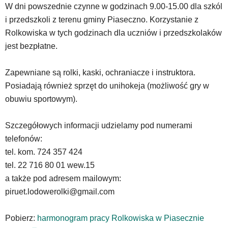
W dni powszednie czynne w godzinach 9.00-15.00 dla szkól
w
dedykowane
i przedszkoli z terenu gminy Piaseczno. Korzystanie z
skróty
Rolkowiska w tych godzinach dla uczniów i przedszkolaków
klawiaturowe,
jest bezpłatne.
zatem
nawigacja
Zapewniane są rolki, kaski, ochraniacze i instruktora.
obsługiwana
jest
Posiadają również sprzęt do unihokeja (możliwość gry w
w
obuwiu sportowym).
standardowy
sposób.
Szczegółowych informacji udzielamy pod numerami
Na
stronie
telefonów:
mogą
tel. kom. 724 357 424
się
tel. 22 716 80 01 wew.15
znajdować
a także pod adresem mailowym:
powszechnie
używane
piruet.lodowerolki@gmail.com
elementy
wideo
Pobierz:
harmonogram pracy Rolkowiska w Piasecznie
z