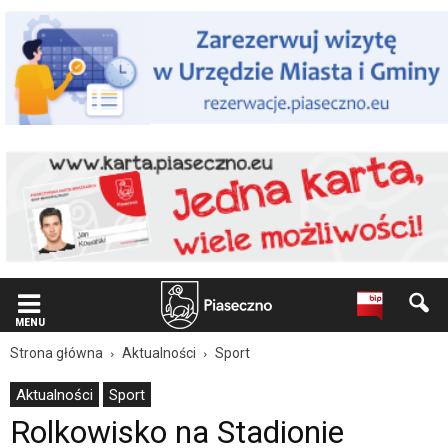
Wiadomość
dla
użytkowników
czytników
ekranowych
Znajdujesz
się
na
podstronie
"Rolkowisko
na
Stadionie
Miejskim
w
Piasecznie
|
Oficjalna
MENU
strona
Strona główna
Aktualności
Sport
Miasta
i
Aktualności
Sport
Gminy
Rolkowisko na Stadionie
Piaseczno".