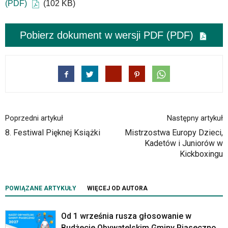
(PDF)
(102 KB)
portalu
YouTube
oraz
Pobierz dokument w wersji PDF (PDF)
mapy
Google
Maps
osadzane
w
formie
ramek.
Elementy
Poprzedni artykuł
Następny artykuł
te
8. Festiwal Pięknej Książki
Mistrzostwa Europy Dzieci,
obsługiwane
Kadetów i Juniorów w
są
Kickboxingu
za
pomocą
klawiszy
strzałek
POWIĄZANE ARTYKUŁY
WIĘCEJ OD AUTORA
lub
odpowiadających
Od 1 września rusza głosowanie w
im
Budżecie Obywatelskim Gminy Piaseczno