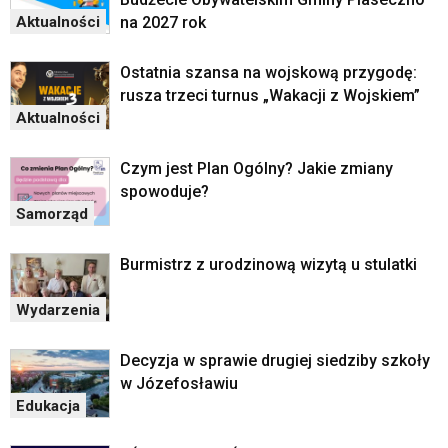
skrótów
na 2027 rok
Aktualności
klawiaturowych
w
czytniku
Ostatnia szansa na wojskową przygodę:
oraz
rusza trzeci turnus „Wakacji z Wojskiem”
mogą
Aktualności
być
wyposażone
Czym jest Plan Ogólny? Jakie zmiany
w
spowoduje?
dedykowane
skróty
Samorząd
klawiaturowe
przyjęte
Burmistrz z urodzinową wizytą u stulatki
dla
danej
Wydarzenia
platformy.
Decyzja w sprawie drugiej siedziby szkoły
w Józefosławiu
Edukacja