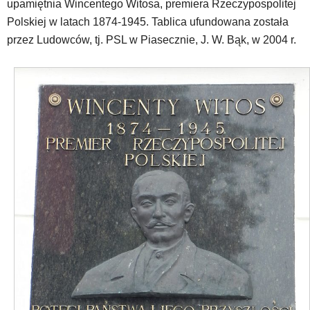
upamiętnia Wincentego Witosa, premiera Rzeczypospolitej
skróty
Polskiej w latach 1874-1945. Tablica ufundowana została
klawiaturowe,
przez Ludowców, tj. PSL w Piasecznie, J. W. Bąk, w 2004 r.
zatem
nawigacja
obsługiwana
jest
w
standardowy
sposób.
Na
stronie
mogą
się
znajdować
powszechnie
używane
elementy
wideo
z
portalu
YouTube