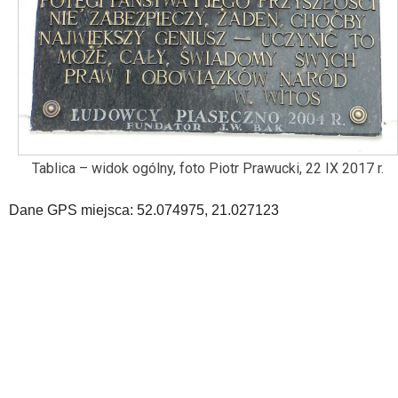
oraz
mapy
Google
Maps
osadzane
w
formie
ramek.
Elementy
Tablica – widok ogólny, foto Piotr Prawucki, 22 IX 2017 r.
te
obsługiwane
Dane GPS miejsca: 52.074975, 21.027123
są
za
pomocą
klawiszy
strzałek
lub
odpowiadających
im
skrótów
klawiaturowych