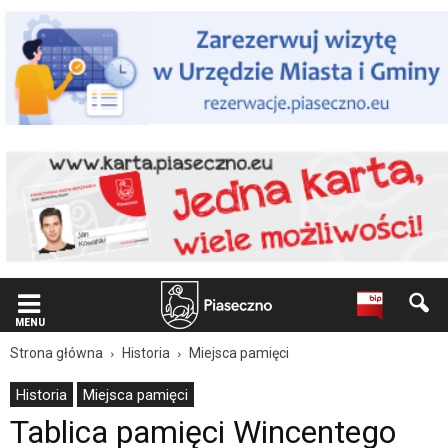
Wiadomość
dla
użytkowników
czytników
ekranowych
Znajdujesz
się
na
podstronie
"Tablica
pamięci
Wincentego
Witosa
|
Oficjalna
strona
Miasta
MENU
i
Strona główna
Historia
Miejsca pamięci
Gminy
Piaseczno".
Historia
Miejsca pamięci
Strona
Tablica pamięci Wincentego
jest