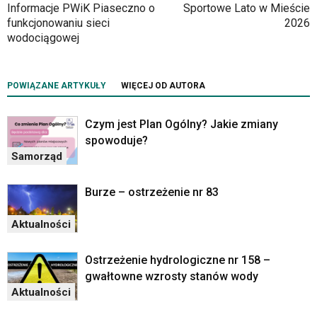
klawiszy
Informacje PWiK Piaseczno o
Sportowe Lato w Mieście
strzałek
funkcjonowaniu sieci
2026
lub
wodociągowej
odpowiadających
im
skrótów
POWIĄZANE ARTYKUŁY
WIĘCEJ OD AUTORA
klawiaturowych
w
czytniku
Czym jest Plan Ogólny? Jakie zmiany
oraz
spowoduje?
mogą
Samorząd
być
wyposażone
Burze – ostrzeżenie nr 83
w
dedykowane
Aktualności
skróty
klawiaturowe
przyjęte
Ostrzeżenie hydrologiczne nr 158 –
dla
gwałtowne wzrosty stanów wody
danej
Aktualności
platformy.