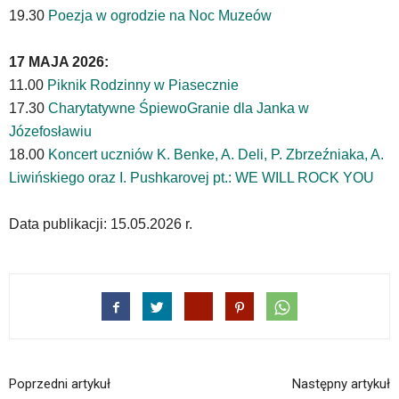
powszechnie
19.30
Poezja w ogrodzie na Noc Muzeów
używane
elementy
17 MAJA 2026:
wideo
z
11.00
Piknik Rodzinny w Piasecznie
portalu
17.30
Charytatywne ŚpiewoGranie dla Janka w
YouTube
Józefosławiu
oraz
18.00
Koncert uczniów K. Benke, A. Deli, P. Zbrzeźniaka, A.
mapy
Google
Liwińskiego oraz I. Pushkarovej pt.: WE WILL ROCK YOU
Maps
osadzane
Data publikacji: 15.05.2026 r.
w
formie
ramek.
Elementy
te
obsługiwane
są
za
pomocą
Poprzedni artykuł
Następny artykuł