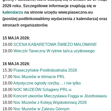
wiadomością.
2026 roku. Szczegółowe informacje znajdują się w
Strona
kalendarzu
na stronie urzędu www.piaseczno.eu
nie
(poniżej podlinkowaliśmy wydarzenia z kalendarza) oraz
została
wyposażona
stronach organizatorów.
w
dedykowane
15 MAJA 2026:
skróty
19.00
SCENA KABARETOWA ŚWIEŻO MALOWANE
klawiaturowe,
19.00
Wieczór Taneczny W rytmie tańca użytkowego
zatem
nawigacja
obsługiwana
16 MAJA 2026:
jest
15.30
Piaseczyńskie PostIndustrialia 2026
w
17.00
Noc Muzeów w klimacie PRL
standardowy
sposób.
18.00
Artystyczne ogrody rzeźby… i nie tylko
Na
18.00
NOC MUZEÓW Szlagiery PRL-u
stronie
18.00
Koncert utworów Mieczysława Fogga w Józefosławiu
mogą
18.00
Noc Muzeów z Koleją Wąskotorową 2026
się
znajdować
18.00
Noc Muzeów w Zalesiu Górnym