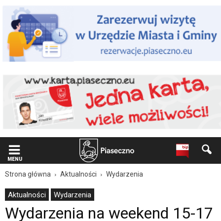
Wiadomość
dla
użytkowników
czytników
ekranowych
Znajdujesz
się
na
podstronie
"Wydarzenia
na
weekend
15-
17
maja
2026
z
MENU
terenu
Strona główna
Aktualności
Wydarzenia
gminy
Piaseczno
Aktualności
Wydarzenia
|
Wydarzenia na weekend 15-17
Oficjalna