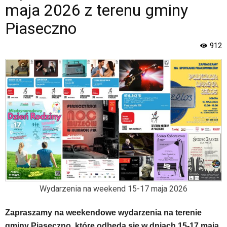
strona
maja 2026 z terenu gminy
Miasta
i
Piaseczno
Gminy
Piaseczno".
912
Strona
jest
wyposażona
w
menu
skiplinks
pozwalające
szybko
przechodzić
do
treści,
które
znajduje
Wydarzenia na weekend 15-17 maja 2026
się
bezpośrednio
Zapraszamy na weekendowe wydarzenia na terenie
pod
tą
gminy Piaseczno, które odbędą się w dniach 15-17 maja