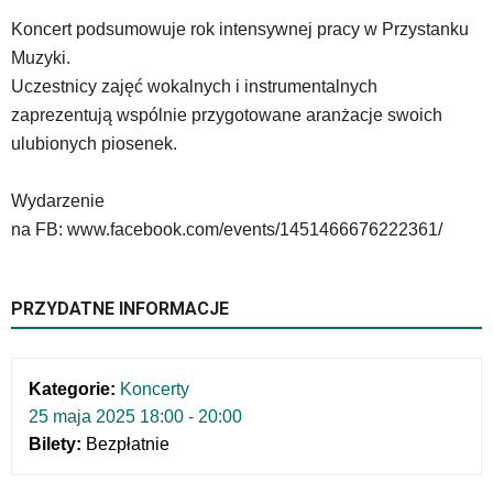
tą
Koncert podsumowuje rok intensywnej pracy w Przystanku
wiadomością.
Muzyki.
Strona
Uczestnicy zajęć wokalnych i instrumentalnych
nie
została
zaprezentują wspólnie przygotowane aranżacje swoich
wyposażona
ulubionych piosenek.
w
dedykowane
Wydarzenie
skróty
klawiaturowe,
na FB: www.facebook.com/events/1451466676222361/
zatem
nawigacja
obsługiwana
PRZYDATNE INFORMACJE
jest
w
standardowy
sposób.
Kategorie:
Koncerty
Na
25 maja 2025 18:00 - 20:00
stronie
Bilety:
Bezpłatnie
mogą
się