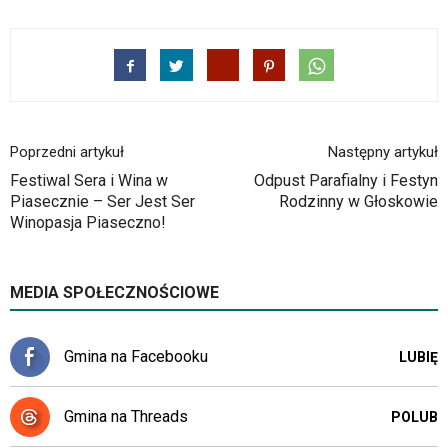
znajdować
powszechnie
używane
elementy
wideo
z
portalu
Poprzedni artykuł
Następny artykuł
YouTube
oraz
Festiwal Sera i Wina w
Odpust Parafialny i Festyn
mapy
Piasecznie – Ser Jest Ser
Rodzinny w Głoskowie
Google
Winopasja Piaseczno!
Maps
osadzane
w
MEDIA SPOŁECZNOŚCIOWE
formie
ramek.
Elementy
Gmina na Facebooku
LUBIĘ
te
obsługiwane
są
Gmina na Threads
POLUB
za