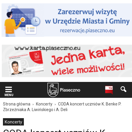
Wiadomość
dla
użytkowników
czytników
ekranowych
Znajdujesz
się
na
podstronie
"CODA
koncert
uczniów
K.
Benke
P.
Zbrzeźniaka
A.
MENU
Liwińskiego
Strona główna
Koncerty
CODA koncert uczniów K. Benke P.
i
Zbrzeźniaka A. Liwińskiego i A. Deli
A.
Deli
Koncerty
|