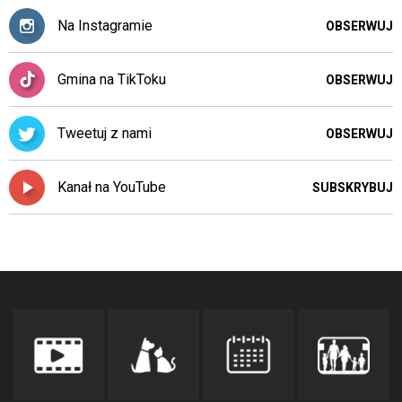
pomocą
klawiszy
Na Instagramie
OBSERWUJ
strzałek
lub
odpowiadających
Gmina na TikToku
OBSERWUJ
im
skrótów
Tweetuj z nami
klawiaturowych
OBSERWUJ
w
czytniku
Kanał na YouTube
SUBSKRYBUJ
oraz
mogą
być
wyposażone
w
dedykowane
skróty
klawiaturowe
przyjęte
dla
danej
platformy.