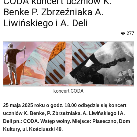
CODA koncert uczniów K.
Oficjalna
strona
Benke P. Zbrzeźniaka A.
Miasta
Liwińskiego i A. Deli
i
Gminy
Piaseczno".
277
Strona
jest
wyposażona
w
menu
skiplinks
pozwalające
szybko
przechodzić
koncert CODA
do
treści,
25 maja 2025 roku o godz. 18.00 odbędzie się koncert
które
uczniów K. Benke, P. Zbrzeźniaka, A. Liwińskiego i A.
znajduje
Deli pn.: CODA. Wstęp wolny. Miejsce: Piaseczno, Dom
się
bezpośrednio
Kultury, ul. Kościuszki 49.
pod