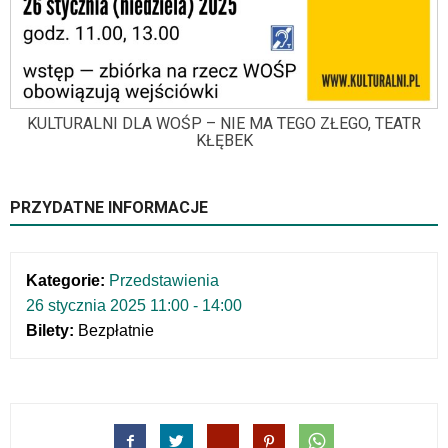
skrótów
klawiaturowych
w
czytniku
oraz
mogą
KULTURALNI DLA WOŚP – NIE MA TEGO ZŁEGO, TEATR
być
KŁĘBEK
wyposażone
w
dedykowane
PRZYDATNE INFORMACJE
skróty
klawiaturowe
przyjęte
dla
Kategorie:
Przedstawienia
danej
26 stycznia 2025 11:00 - 14:00
platformy.
Bilety:
Bezpłatnie