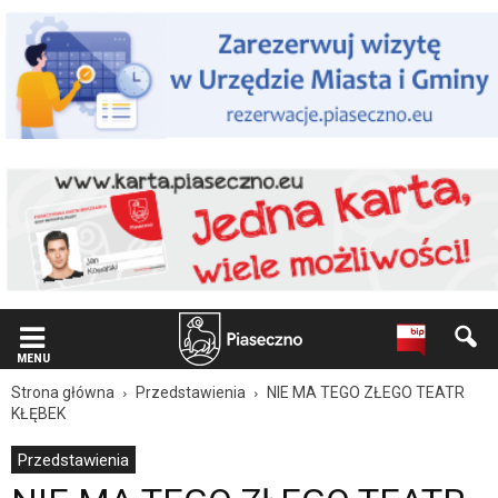
Wiadomość
dla
użytkowników
czytników
ekranowych
Znajdujesz
się
na
podstronie
"NIE
MA
TEGO
ZŁEGO
TEATR
KŁĘBEK
|
Oficjalna
MENU
strona
Strona główna
Przedstawienia
NIE MA TEGO ZŁEGO TEATR
Miasta
KŁĘBEK
i
Gminy
Przedstawienia
Piaseczno".