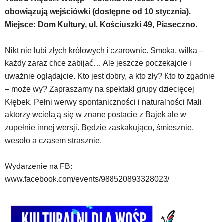
w
obowiązują wejściówki (dostępne od 10 stycznia).
dedykowane
Miejsce: Dom Kultury, ul. Kościuszki 49, Piaseczno.
skróty
klawiaturowe,
zatem
Nikt nie lubi złych królowych i czarownic. Smoka, wilka –
nawigacja
każdy zaraz chce zabijać… Ale jeszcze poczekajcie i
obsługiwana
uważnie oglądajcie. Kto jest dobry, a kto zły? Kto to zgadnie
jest
– może wy? Zapraszamy na spektakl grupy dziecięcej
w
Kłębek. Pełni werwy spontaniczności i naturalności Mali
standardowy
sposób.
aktorzy wcielają się w znane postacie z Bajek ale w
Na
zupełnie innej wersji. Będzie zaskakująco, śmiesznie,
stronie
wesoło a czasem strasznie.
mogą
się
znajdować
Wydarzenie na FB:
powszechnie
www.facebook.com/events/988520893328023/
używane
elementy
wideo
z