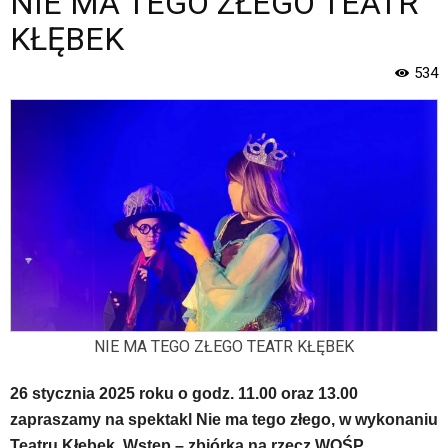
NIE MA TEGO ZŁEGO TEATR
Strona
jest
KŁĘBEK
wyposażona
w
534
menu
skiplinks
pozwalające
szybko
przechodzić
do
treści,
które
znajduje
się
bezpośrednio
pod
tą
NIE MA TEGO ZŁEGO TEATR KŁĘBEK
wiadomością.
Strona
26 stycznia 2025 roku o godz. 11.00 oraz 13.00
nie
zapraszamy na spektakl Nie ma tego złego, w wykonaniu
została
wyposażona
Teatru Kłębek. Wstęp – zbiórka na rzecz WOŚP,