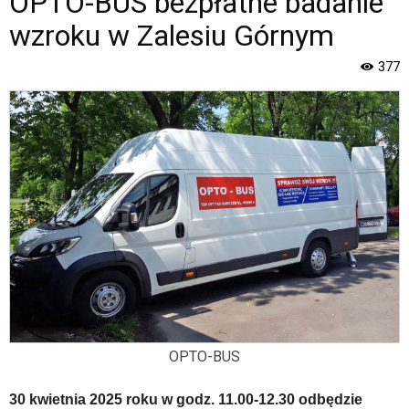
OPTO-BUS bezpłatne badanie
Gminy
Piaseczno".
wzroku w Zalesiu Górnym
Strona
jest
377
wyposażona
w
menu
skiplinks
pozwalające
szybko
przechodzić
do
treści,
które
znajduje
się
bezpośrednio
pod
tą
OPTO-BUS
wiadomością.
Strona
30 kwietnia 2025 roku w godz. 11.00-12.30 odbędzie
nie