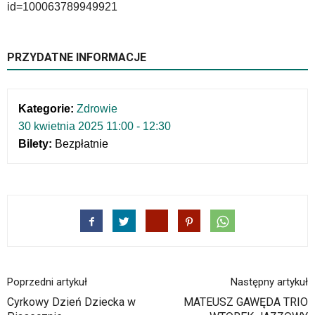
odpowiadających
id=100063789949921
im
skrótów
klawiaturowych
PRZYDATNE INFORMACJE
w
czytniku
oraz
mogą
Kategorie:
Zdrowie
być
30 kwietnia 2025 11:00 - 12:30
wyposażone
Bilety:
Bezpłatnie
w
dedykowane
skróty
klawiaturowe
przyjęte
dla
danej
platformy.
Poprzedni artykuł
Następny artykuł
Cyrkowy Dzień Dziecka w
MATEUSZ GAWĘDA TRIO