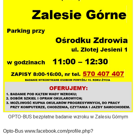
wideo
z
portalu
YouTube
oraz
mapy
Google
Maps
osadzane
w
formie
ramek.
Elementy
te
obsługiwane
są
za
pomocą
OPTO-BUS bezpłatne badanie wzroku w Zalesiu Górnym
klawiszy
strzałek
lub
Opto-Bus www.facebook.com/profile.php?