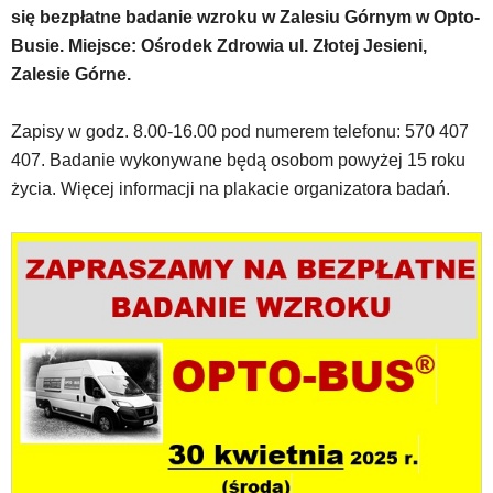
się bezpłatne badanie wzroku w Zalesiu Górnym w Opto-
została
wyposażona
Busie. Miejsce: Ośrodek Zdrowia ul. Złotej Jesieni,
w
Zalesie Górne.
dedykowane
skróty
Zapisy w godz. 8.00-16.00 pod numerem telefonu: 570 407
klawiaturowe,
zatem
407. Badanie wykonywane będą osobom powyżej 15 roku
nawigacja
życia. Więcej informacji na plakacie organizatora badań.
obsługiwana
jest
w
standardowy
sposób.
Na
stronie
mogą
się
znajdować
powszechnie
używane
elementy