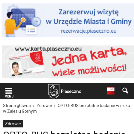
Wiadomość
dla
użytkowników
czytników
ekranowych
Znajdujesz
się
na
podstronie
"OPTO-
BUS
bezpłatne
badanie
wzroku
w
Zalesiu
Górnym
MENU
|
Strona główna
Zdrowie
OPTO-BUS bezpłatne badanie wzroku
Oficjalna
w Zalesiu Górnym
strona
Miasta
Zdrowie
i