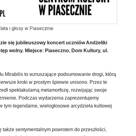
lata i głosy w Piasecznie
zie się jubileuszowy koncert uczniów Andżeliki
stęp wolny. Miejsce: Piaseczno, Dom Kultury, ul.
łu Mirabilis to wzruszające podsumowanie drogi, którą
ierwsze kroki w prostym śpiewie unisono. Przez te
zedł spektakularną metamorfozę, rozwijając swoje
 brzmienie. Podczas wydarzenia zaprezentujemy
 w tym legendarne, wielogłosowe arcydzieła kultowej
się także sentymentalnym powrotem do przeszłości,