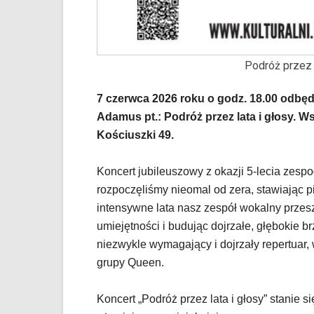
YouTube
oraz
mapy
Google
Podróż przez 
Maps
osadzane
w
7 czerwca 2026 roku o godz. 18.00 odbęd
formie
Adamus pt.: Podróż przez lata i głosy. W
ramek.
Kościuszki 49.
Elementy
te
obsługiwane
Koncert jubileuszowy z okazji 5-lecia zespo
są
rozpoczęliśmy nieomal od zera, stawiając p
za
intensywne lata nasz zespół wokalny przes
pomocą
umiejętności i budując dojrzałe, głębokie
klawiszy
strzałek
niezwykle wymagający i dojrzały repertuar,
lub
grupy Queen.
odpowiadających
im
Koncert „Podróż przez lata i głosy” stanie 
skrótów