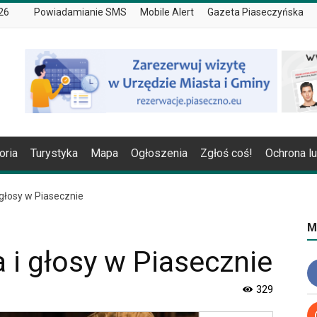
026
Powiadamianie SMS
Mobile Alert
Gazeta Piaseczyńska
oria
Turystyka
Mapa
Ogłoszenia
Zgłoś coś!
Ochrona l
 głosy w Piasecznie
M
a i głosy w Piasecznie
329