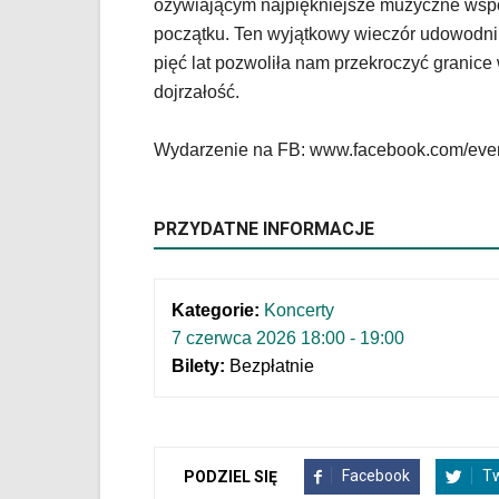
klawiaturowych
ożywiającym najpiękniejsze muzyczne wsp
w
początku. Ten wyjątkowy wieczór udowodni, 
czytniku
pięć lat pozwoliła nam przekroczyć granice
oraz
dojrzałość.
mogą
być
wyposażone
Wydarzenie na FB: www.facebook.com/eve
w
dedykowane
skróty
PRZYDATNE INFORMACJE
klawiaturowe
przyjęte
dla
danej
Kategorie:
Koncerty
platformy.
7 czerwca 2026 18:00 - 19:00
Bilety:
Bezpłatnie
Facebook
Tw
PODZIEL SIĘ