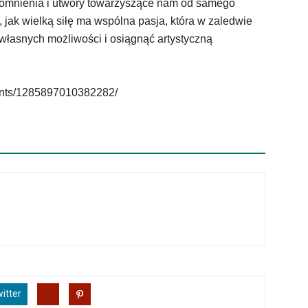
omnienia i utwory towarzyszące nam od samego
jak wielką siłę ma wspólna pasja, która w zaledwie
 własnych możliwości i osiągnąć artystyczną
nts/1285897010382282/
itter