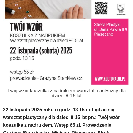
tą
wiadomością.
Strona
nie
została
wyposażona
w
dedykowane
skróty
klawiaturowe,
zatem
nawigacja
obsługiwana
jest
Twój wzór koszulka z nadrukiem warsztat plastyczny dla
w
dzieci 8-15 lat
standardowy
sposób.
22 listopada 2025 roku o godz. 13.15 odbędzie się
Na
stronie
warsztat plastyczny dla dzieci 8-15 lat pn.: Twój wzór
mogą
koszulka z nadrukiem. Wstęp 65 zł. Prowadzenie
się
Grażyna Stankiewicz. Miejsce: Piaseczno, Strefa