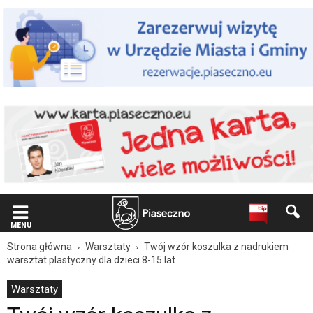
Wiadomość
dla
użytkowników
czytników
ekranowych
Znajdujesz
się
na
podstronie
"Twój
wzór
koszulka
z
nadrukiem
warsztat
plastyczny
dla
MENU
dzieci
Strona główna
Warsztaty
Twój wzór koszulka z nadrukiem
8-
warsztat plastyczny dla dzieci 8-15 lat
15
lat
Warsztaty
|