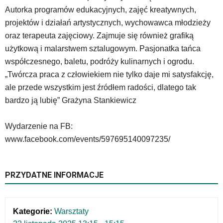
pomocą
Autorka programów edukacyjnych, zajęć kreatywnych,
klawiszy
strzałek
projektów i działań artystycznych, wychowawca młodzieży
lub
oraz terapeuta zajęciowy. Zajmuje się również grafiką
odpowiadających
użytkową i malarstwem sztalugowym. Pasjonatka tańca
im
współczesnego, baletu, podróży kulinarnych i ogrodu.
skrótów
klawiaturowych
„Twórcza praca z człowiekiem nie tylko daje mi satysfakcję,
w
ale przede wszystkim jest źródłem radości, dlatego tak
czytniku
bardzo ją lubię” Grażyna Stankiewicz
oraz
mogą
Wydarzenie na FB:
być
wyposażone
www.facebook.com/events/597695140097235/
w
dedykowane
skróty
PRZYDATNE INFORMACJE
klawiaturowe
przyjęte
dla
danej
Kategorie:
Warsztaty
platformy.