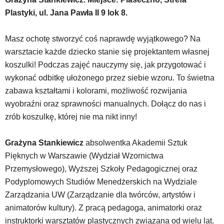
znajdować
Plastyki, ul. Jana Pawła II 9 lok 8.
powszechnie
używane
elementy
Masz ochotę stworzyć coś naprawdę wyjątkowego? Na
wideo
warsztacie każde dziecko stanie się projektantem własnej
z
koszulki! Podczas zajęć nauczymy się, jak przygotować i
portalu
wykonać odbitkę ułożonego przez siebie wzoru. To świetna
YouTube
oraz
zabawa kształtami i kolorami, możliwość rozwijania
mapy
wyobraźni oraz sprawności manualnych. Dołącz do nas i
Google
zrób koszulkę, której nie ma nikt inny!
Maps
osadzane
w
Grażyna Stankiewicz
absolwentka Akademii Sztuk
formie
Pięknych w Warszawie (Wydział Wzornictwa
ramek.
Przemysłowego), Wyższej Szkoły Pedagogicznej oraz
Elementy
Podyplomowych Studiów Menedżerskich na Wydziale
te
obsługiwane
Zarządzania UW (Zarządzanie dla twórców, artystów i
są
animatorów kultury). Z pracą pedagoga, animatorki oraz
za
instruktorki warsztatów plastycznych związana od wielu lat.