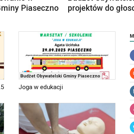
Gminy Piaseczno
projektów do gło
M
Budżet Obywatelski Gminy Piaseczno
25
Joga w edukacji