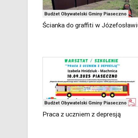
z
portalu
Budżet Obywatelski Gminy Piaseczno
YouTube
oraz
Ścianka do graffiti w Józefosławi
mapy
Google
Maps
osadzane
w
formie
ramek.
Elementy
te
obsługiwane
są
za
Budżet Obywatelski Gminy Piaseczno
pomocą
klawiszy
Praca z uczniem z depresją
strzałek
lub
odpowiadających