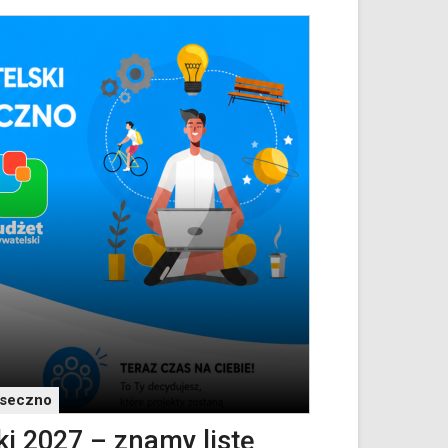
aseczno
i 2027 – znamy listę