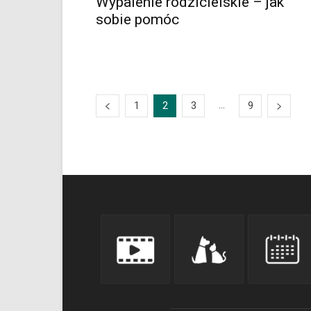
Wypalenie rodzicielskie – jak
sobie pomóc
...
1
2
3
9