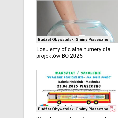
im
skrótów
klawiaturowych
w
czytniku
oraz
mogą
być
Budżet Obywatelski Gminy Piaseczno
wyposażone
Losujemy oficjalne numery dla
w
projektów BO 2026
dedykowane
skróty
klawiaturowe
przyjęte
dla
danej
platformy.
Budżet Obywatelski Gminy Piaseczno