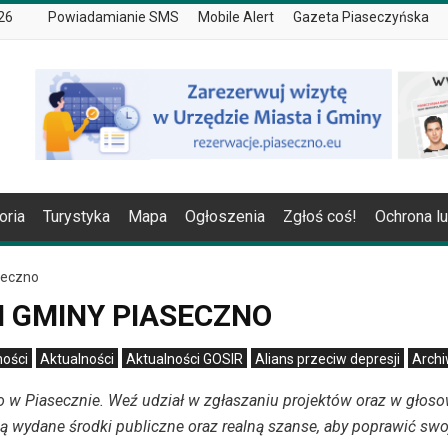
026
Powiadamianie SMS
Mobile Alert
Gazeta Piaseczyńska
oria
Turystyka
Mapa
Ogłoszenia
Zgłoś coś!
Ochrona l
seczno
 GMINY PIASECZNO
ności
Aktualności
Aktualności GOSIR
Alians przeciw depresji
Arch
o w Piasecznie. Weź udział w zgłaszaniu projektów oraz w głos
 wydane środki publiczne oraz realną szanse, aby poprawić swoj