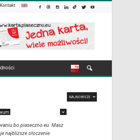
Kontakt
udności
NAJNOWSZE
iwum
owaniu bo.piaseczno.eu. Masz
e najbliższe otoczenie.