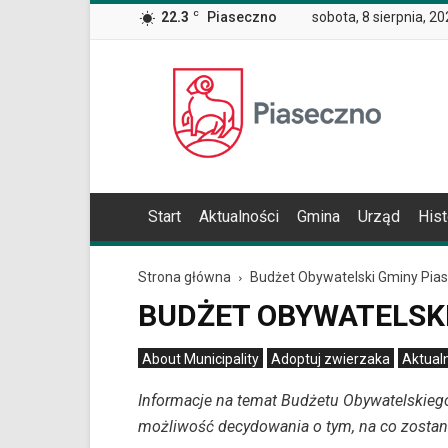
Wiadomość
22.3
C
Piaseczno
sobota, 8 sierpnia, 2
dla
użytkowników
czytników
Oficjalna
ekranowych
Znajdujesz
strona
się
Miasta
na
i
podstronie
Gminy
"Budżet
Piaseczno
Obywatelski
Start
Aktualności
Gmina
Urząd
Hist
Gminy
Piaseczno
|
Strona główna
Budżet Obywatelski Gminy Pia
Oficjalna
strona
BUDŻET OBYWATELSKI
Miasta
i
About Municipality
Adoptuj zwierzaka
Aktual
Gminy
Archiwum statystyk Mobile Alert
Piaseczno
Informacje na temat Budżetu Obywatelskieg
|
możliwość decydowania o tym, na co zostaną
Strona