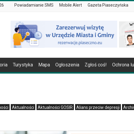
026
Powiadamianie SMS
Mobile Alert
Gazeta Piaseczyńska
oria
Turystyka
Mapa
Ogłoszenia
Zgłoś coś!
Ochrona l
ności
Aktualności
Aktualności GOSIR
Alians przeciw depresji
Arch