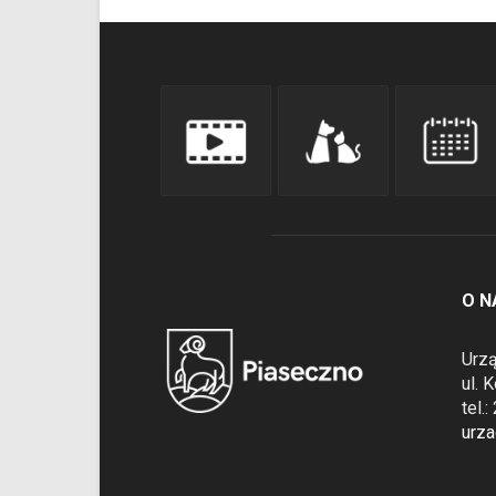
O N
Urzą
ul. 
tel.
urz