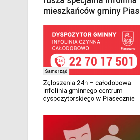
rusza specjalna infolinia
zatem
mieszkańców gminy Pia
nawigacja
obsługiwana
jest
w
standardowy
sposób.
Na
stronie
mogą
się
Samorząd
znajdować
Zgłoszenia 24h – całodobowa
powszechnie
infolinia gminnego centrum
używane
elementy
dyspozytorskiego w Piasecznie
wideo
z
portalu
YouTube
oraz
mapy