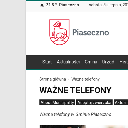
Wiadomość
22.5
C
Piaseczno
sobota, 8 sierpnia, 2
dla
użytkowników
czytników
Oficjalna
ekranowych
Znajdujesz
strona
się
Miasta
na
i
podstronie
Gminy
"Ważne
Piaseczno
telefony
Start
Aktualności
Gmina
Urząd
Hist
|
Oficjalna
strona
Strona główna
Ważne telefony
Miasta
i
WAŻNE TELEFONY
Gminy
Piaseczno".
About Municipality
Adoptuj zwierzaka
Aktual
Strona
Archiwum statystyk Mobile Alert
jest
Ważne telefony w Gminie Piaseczno
wyposażona
w