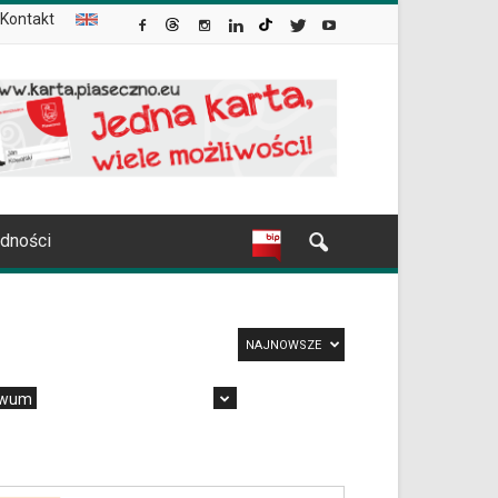
Kontakt
udności
NAJNOWSZE
iwum