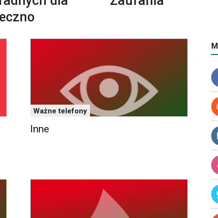
 radnych dla
Zaufania
seczno
M
Ważne telefony
Inne