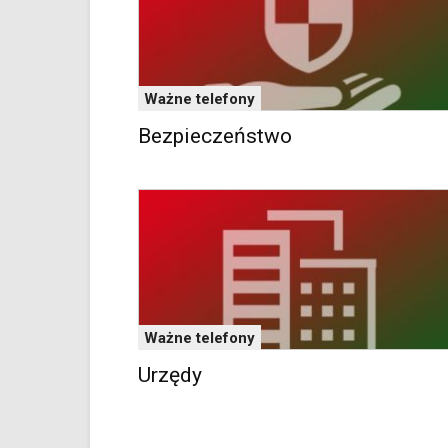
oraz
mogą
być
wyposażone
w
Ważne telefony
dedykowane
skróty
Bezpieczeństwo
klawiaturowe
przyjęte
dla
danej
platformy.
Ważne telefony
Urzędy