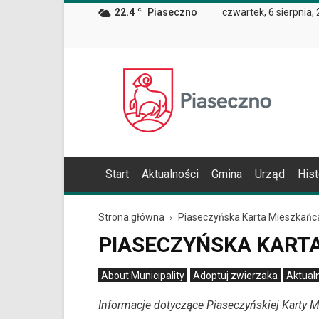
Wiadomość
22.4
C
Piaseczno
czwartek, 6 sierpnia,
dla
użytkowników
czytników
ekranowych
Znajdujesz
Oficjalna
się
strona
na
Miasta
podstronie
i
"Piaseczyńska
Gminy
Karta
Piaseczno
Mieszkańca
|
Start
Aktualności
Gmina
Urząd
Hist
Oficjalna
strona
Miasta
Strona główna
Piaseczyńska Karta Mieszkańc
i
PIASECZYŃSKA KART
Gminy
Piaseczno".
Strona
About Municipality
Adoptuj zwierzaka
Aktual
jest
Archiwum statystyk Mobile Alert
Informacje dotyczące Piaseczyńskiej Karty 
wyposażona