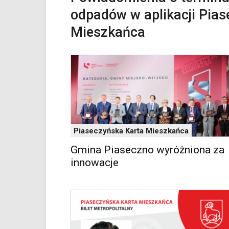
klawiaturowe,
odpadów w aplikacji Pia
zatem
Mieszkańca
nawigacja
obsługiwana
jest
w
standardowy
sposób.
Na
stronie
mogą
się
Piaseczyńska Karta Mieszkańca
znajdować
powszechnie
Gmina Piaseczno wyróżniona za
używane
innowacje
elementy
wideo
z
portalu
YouTube
oraz