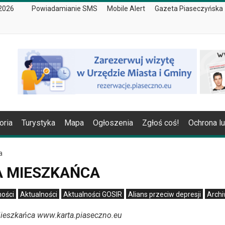
 2026
Powiadamianie SMS
Mobile Alert
Gazeta Piaseczyńska
oria
Turystyka
Mapa
Ogłoszenia
Zgłoś coś!
Ochrona l
a
A MIESZKAŃCA
ności
Aktualności
Aktualności GOSIR
Alians przeciw depresji
Arch
Mieszkańca www.karta.piaseczno.eu