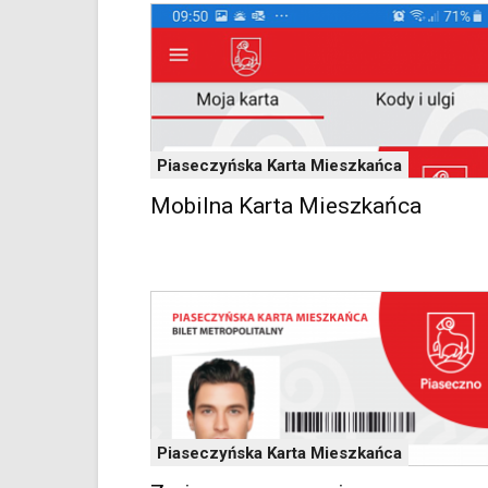
czytniku
oraz
mogą
być
wyposażone
w
dedykowane
skróty
Piaseczyńska Karta Mieszkańca
klawiaturowe
Mobilna Karta Mieszkańca
przyjęte
dla
danej
platformy.
Piaseczyńska Karta Mieszkańca