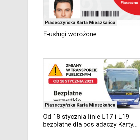
mapy
Google
Maps
Piaseczyńska Karta Mieszkańca
osadzane
w
E-usługi wdrożone
formie
ramek.
Elementy
te
obsługiwane
są
za
pomocą
klawiszy
strzałek
lub
Piaseczyńska Karta Mieszkańca
odpowiadających
im
Od 18 stycznia linie L17 i L19
skrótów
bezpłatne dla posiadaczy Karty...
klawiaturowych
w