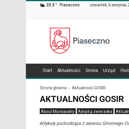
Wiadomość
23.3
C
Piaseczno
czwartek, 6 sierpnia,
dla
użytkowników
czytników
ekranowych
Znajdujesz
Oficjalna
się
strona
na
Miasta
podstronie
i
"Aktualności
Gminy
GOSIR
Piaseczno
|
Oficjalna
Start
Aktualności
Gmina
Urząd
Hist
strona
Miasta
i
Strona główna
Aktualności GOSIR
Gminy
AKTUALNOŚCI GOSIR
Piaseczno
|
Strona
About Municipality
Adoptuj zwierzaka
Aktual
63".
Archiwum statystyk Mobile Alert
Artykuły pochodzące z serwisu Gminnego Oś
Strona