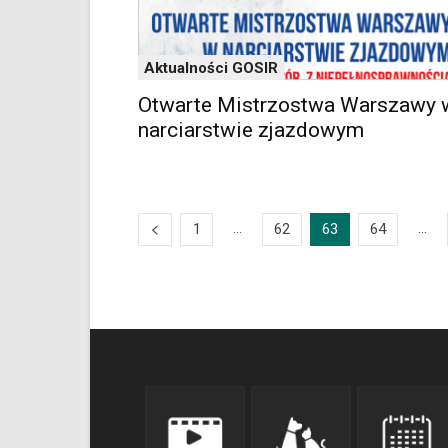
Aktualności GOSIR
Otwarte Mistrzostwa Warszawy 
narciarstwie zjazdowym
...
...
1
62
63
64