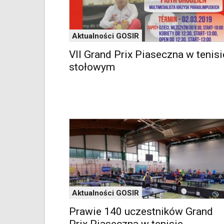
YouTube
oraz
mapy
Aktualności GOSIR
Google
Maps
VII Grand Prix Piaseczna w tenisi
osadzane
stołowym
w
formie
ramek.
Elementy
te
obsługiwane
są
za
pomocą
klawiszy
strzałek
lub
Aktualności GOSIR
odpowiadających
im
Prawie 140 uczestników Grand
skrótów