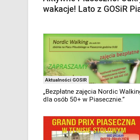
dedykowane
wakacje! Lato z GOSiR P
skróty
klawiaturowe,
zatem
nawigacja
obsługiwana
jest
w
standardowy
sposób.
Na
stronie
Aktualności GOSIR
mogą
się
„Bezpłatne zajęcia Nordic Walkin
znajdować
dla osób 50+ w Piasecznie.”
powszechnie
używane
elementy
wideo
z
portalu