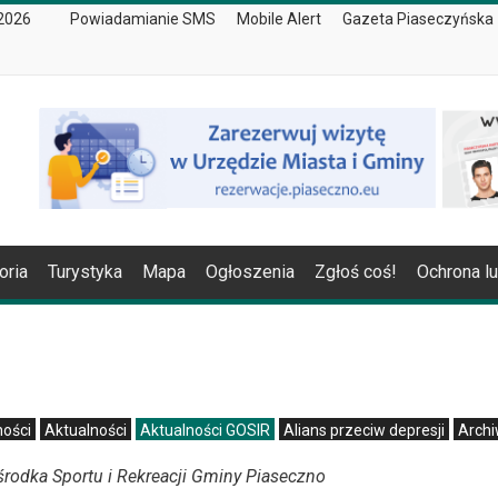
 2026
Powiadamianie SMS
Mobile Alert
Gazeta Piaseczyńska
oria
Turystyka
Mapa
Ogłoszenia
Zgłoś coś!
Ochrona l
ności
Aktualności
Aktualności GOSIR
Alians przeciw depresji
Arch
rodka Sportu i Rekreacji Gminy Piaseczno