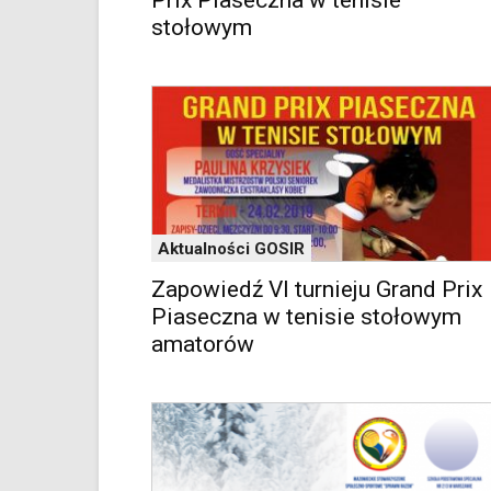
Prix Piaseczna w tenisie
klawiaturowych
stołowym
w
czytniku
oraz
mogą
być
wyposażone
w
dedykowane
skróty
klawiaturowe
Aktualności GOSIR
przyjęte
dla
Zapowiedź VI turnieju Grand Prix
danej
Piaseczna w tenisie stołowym
platformy.
amatorów