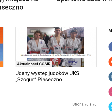
iaseczno
M
Aktualności GOSIR
Udany wystep judoków UKS
„Szogun” Piaseczno
Strona 76 z 76