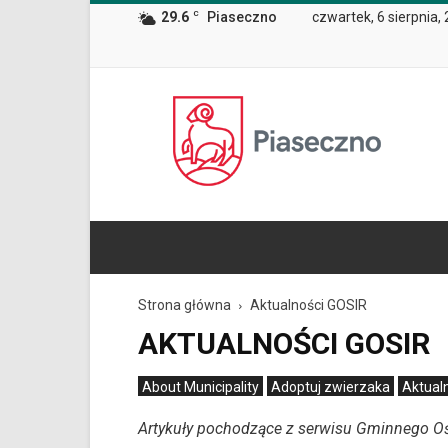
Wiadomość
29.6
C
Piaseczno
czwartek, 6 sierpnia,
dla
użytkowników
czytników
ekranowych
Znajdujesz
Oficjalna
się
strona
na
Miasta
podstronie
i
"Aktualności
Gminy
GOSIR
Piaseczno
|
Oficjalna
strona
Miasta
i
Strona główna
Aktualności GOSIR
Gminy
AKTUALNOŚCI GOSIR
Piaseczno
|
Strona
About Municipality
Adoptuj zwierzaka
Aktual
76".
Archiwum statystyk Mobile Alert
Artykuły pochodzące z serwisu Gminnego Oś
Strona