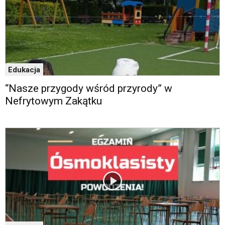
w
czytniku
oraz
mogą
być
wyposażone
w
Edukacja
dedykowane
skróty
“Nasze przygody wśród przyrody” w
klawiaturowe
Nefrytowym Zakątku
przyjęte
dla
danej
platformy.