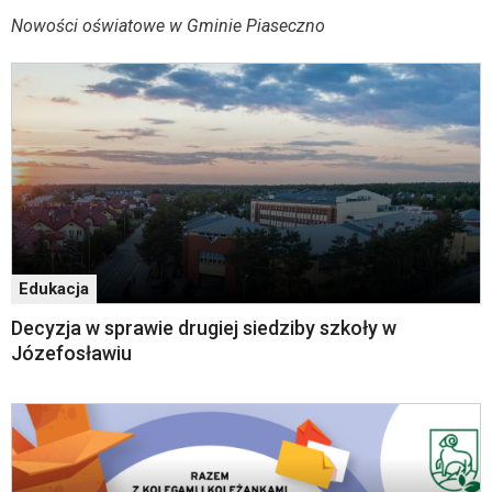
wyposażona
Komunikaty
Nowości oświatowe w Gminie Piaseczno
w
menu
skiplinks
pozwalające
szybko
przechodzić
do
treści,
które
znajduje
się
bezpośrednio
Edukacja
pod
tą
Decyzja w sprawie drugiej siedziby szkoły w
wiadomością.
Józefosławiu
Strona
nie
została
wyposażona
w
dedykowane