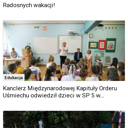
oraz
Radosnych wakacji!
mapy
Google
Maps
osadzane
w
formie
ramek.
Elementy
te
obsługiwane
są
za
Edukacja
pomocą
klawiszy
Kanclerz Międzynarodowej Kapituły Orderu
strzałek
Uśmiechu odwiedził dzieci w SP 5 w...
lub
odpowiadających
im
skrótów
klawiaturowych