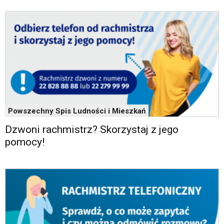
odpowiadających
im
skrótów
klawiaturowych
w
czytniku
oraz
mogą
być
wyposażone
w
Powszechny Spis Ludności i Mieszkań
dedykowane
skróty
Dzwoni rachmistrz? Skorzystaj z jego
klawiaturowe
pomocy!
przyjęte
dla
danej
platformy.