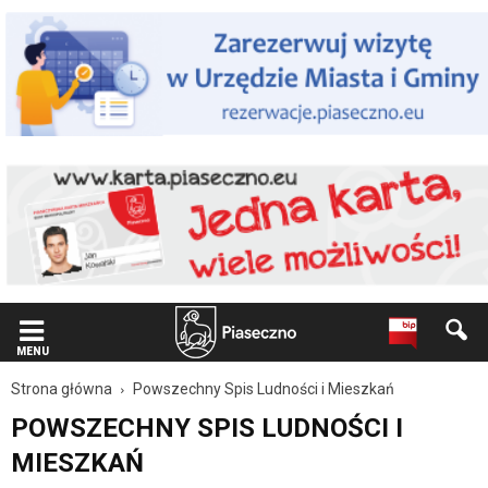
Wiadomość
dla
użytkowników
czytników
ekranowych
Znajdujesz
się
na
podstronie
"Powszechny
Spis
Ludności
i
Mieszkań
|
Oficjalna
strona
MENU
Miasta
Strona główna
Powszechny Spis Ludności i Mieszkań
i
Gminy
POWSZECHNY SPIS LUDNOŚCI I
Piaseczno
MIESZKAŃ
|