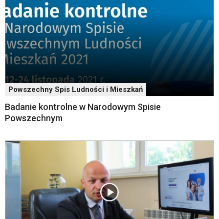
została
wyposażona
w
dedykowane
skróty
klawiaturowe,
zatem
nawigacja
Powszechny Spis Ludności i Mieszkań
obsługiwana
jest
Badanie kontrolne w Narodowym Spisie
w
Powszechnym
standardowy
sposób.
Na
stronie
mogą
się
znajdować
powszechnie
używane
elementy