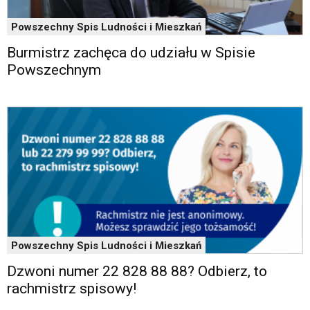
wideo
z
Powszechny Spis Ludności i Mieszkań
portalu
YouTube
Burmistrz zachęca do udziału w Spisie
oraz
Powszechnym
mapy
Google
Maps
osadzane
w
formie
ramek.
Elementy
te
obsługiwane
są
za
Powszechny Spis Ludności i Mieszkań
pomocą
klawiszy
Dzwoni numer 22 828 88 88? Odbierz, to
strzałek
rachmistrz spisowy!
lub