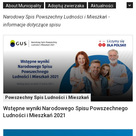
Strona
About Municipality
Adoptuj zwierzaka
Aktualności
3".
Aktualności
Strona
Narodowy Spis Powszechny Ludności i Mieszkań -
jest
informacje dotyczące spisu
wyposażona
w
menu
skiplinks
pozwalające
szybko
przechodzić
do
treści,
które
znajduje
się
Powszechny Spis Ludności i Mieszkań
bezpośrednio
Wstępne wyniki Narodowego Spisu Powszechnego
pod
Ludności i Mieszkań 2021
tą
wiadomością.
Strona
nie