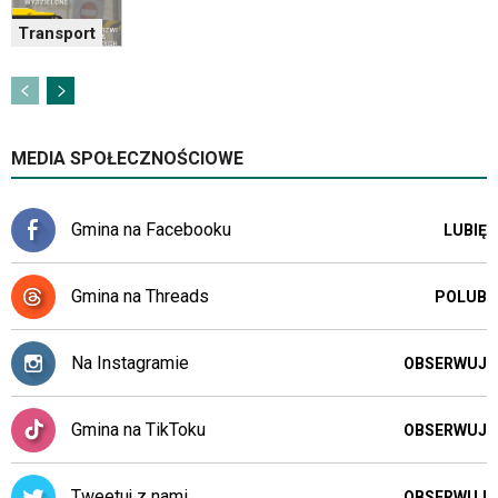
danej
Transport
platformy.
MEDIA SPOŁECZNOŚCIOWE
Gmina na Facebooku
LUBIĘ
Gmina na Threads
POLUB
Na Instagramie
OBSERWUJ
Gmina na TikToku
OBSERWUJ
Tweetuj z nami
OBSERWUJ