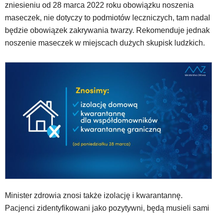
zniesieniu od 28 marca 2022 roku obowiązku noszenia
bezpośrednio
maseczek, nie dotyczy to podmiotów leczniczych, tam nadal
pod
tą
będzie obowiązek zakrywania twarzy. Rekomenduje jednak
wiadomością.
noszenie maseczek w miejscach dużych skupisk ludzkich.
Strona
nie
została
wyposażona
w
dedykowane
skróty
klawiaturowe,
zatem
nawigacja
obsługiwana
jest
w
standardowy
sposób.
Minister zdrowia znosi także izolację i kwarantannę.
Na
Pacjenci zidentyfikowani jako pozytywni, będą musieli sami
stronie