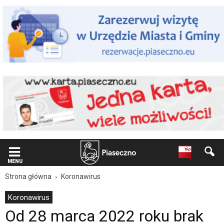
Wiadomość
dla
użytkowników
czytników
ekranowych
Znajdujesz
się
na
podstronie
"Od
28
marca
2022
roku
brak
obowiązku
noszenia
MENU
maseczki
Strona główna
Koronawirus
oraz
zniesiona
Koronawirus
kwarantanna
Od 28 marca 2022 roku brak
i