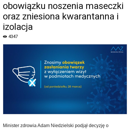
izolacja
obowiązku noszenia maseczki
|
Oficjalna
oraz zniesiona kwarantanna i
strona
izolacja
Miasta
i
4347
Gminy
Piaseczno".
Strona
jest
wyposażona
w
menu
skiplinks
pozwalające
szybko
przechodzić
do
treści,
które
znajduje
Minister zdrowia Adam Niedzielski podjął decyzję o
się