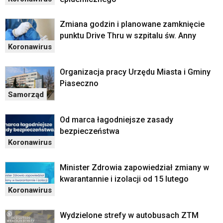
są
za
pomocą
Zmiana godzin i planowane zamknięcie
klawiszy
punktu Drive Thru w szpitalu św. Anny
strzałek
Koronawirus
lub
odpowiadających
Organizacja pracy Urzędu Miasta i Gminy
im
Piaseczno
skrótów
Samorząd
klawiaturowych
w
czytniku
Od marca łagodniejsze zasady
oraz
bezpieczeństwa
mogą
Koronawirus
być
wyposażone
Minister Zdrowia zapowiedział zmiany w
w
kwarantannie i izolacji od 15 lutego
dedykowane
skróty
Koronawirus
klawiaturowe
przyjęte
Wydzielone strefy w autobusach ZTM
dla