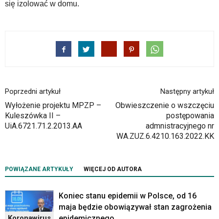
się izolować w domu.
mogą
się
znajdować
powszechnie
używane
elementy
wideo
z
portalu
Poprzedni artykuł
Następny artykuł
YouTube
Wyłożenie projektu MPZP –
Obwieszczenie o wszczęciu
oraz
Kuleszówka II –
postępowania
mapy
UiA.6721.71.2.2013.AA
admnistracyjnego nr
Google
WA.ZUZ.6.4210.163.2022.KK
Maps
osadzane
w
formie
POWIĄZANE ARTYKUŁY
WIĘCEJ OD AUTORA
ramek.
Elementy
Koniec stanu epidemii w Polsce, od 16
te
maja będzie obowiązywał stan zagrożenia
obsługiwane
epidemicznego
Koronawirus