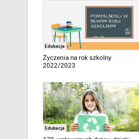
w
czytniku
oraz
mogą
być
wyposażone
w
Edukacja
dedykowane
skróty
Życzenia na rok szkolny
klawiaturowe
2022/2023
przyjęte
dla
danej
platformy.
Edukacja