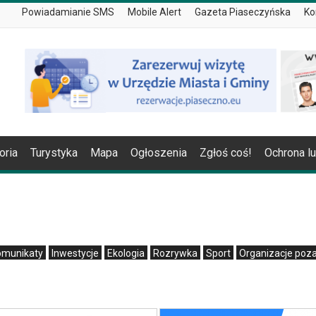
Powiadamianie SMS
Mobile Alert
Gazeta Piaseczyńska
Ko
oria
Turystyka
Mapa
Ogłoszenia
Zgłoś coś!
Ochrona l
omunikaty
Inwestycje
Ekologia
Rozrywka
Sport
Organizacje poz