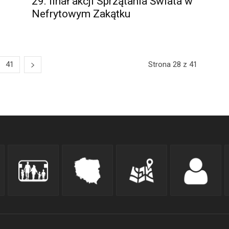
29. finał akcji Sprzątania Świata w
Nefrytowym Zakątku
41
Strona 28 z 41