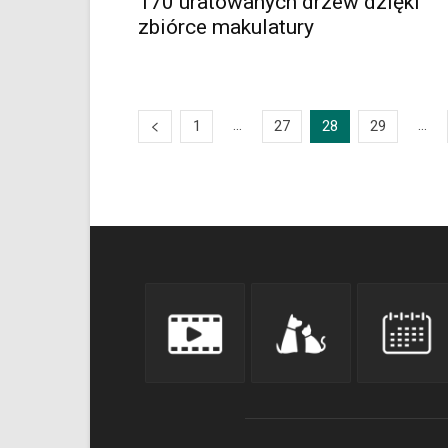
170 uratowanych drzew dzięki
zbiórce makulatury
...
...
1
27
28
29