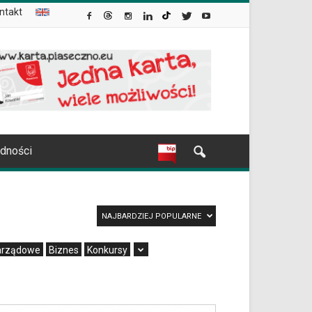
ntakt
udności
NAJBARDZIEJ POPULARNE
arządowe
Biznes
Konkursy