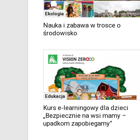
oraz
mapy
Ekologia
Google
Maps
Nauka i zabawa w trosce o
osadzane
środowisko
w
formie
ramek.
Elementy
te
obsługiwane
są
za
pomocą
klawiszy
Edukacja
strzałek
Kurs e-learningowy dla dzieci
lub
odpowiadających
„Bezpiecznie na wsi mamy –
im
upadkom zapobiegamy”
skrótów
klawiaturowych