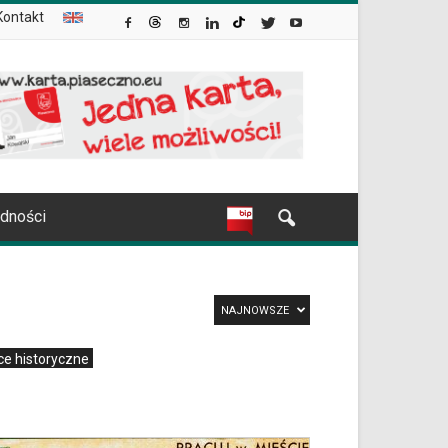
Kontakt
udności
NAJNOWSZE
ce historyczne