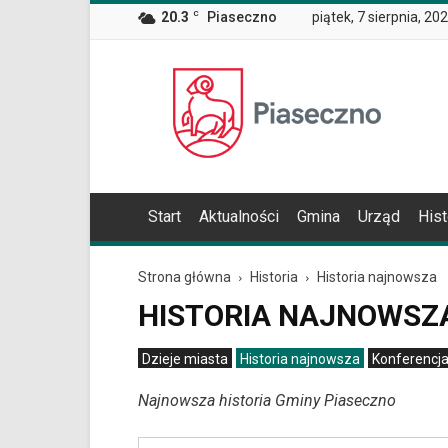
Wiadomość
20.3
C
Piaseczno
piątek, 7 sierpnia, 20
dla
użytkowników
czytników
Oficjalna
ekranowych
Znajdujesz
strona
się
Miasta
na
i
podstronie
Gminy
"Historia
Piaseczno
najnowsza
Start
Aktualności
Gmina
Urząd
Hist
|
Oficjalna
strona
Strona główna
Historia
Historia najnowsza
Miasta
i
HISTORIA NAJNOWSZ
Gminy
Piaseczno".
Dzieje miasta
Historia najnowsza
Konferencja
Strona
jest
Najnowsza historia Gminy Piaseczno
wyposażona
w