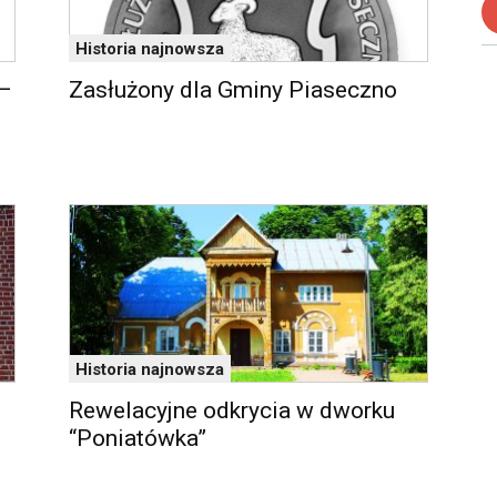
Historia najnowsza
 –
Zasłużony dla Gminy Piaseczno
Historia najnowsza
Rewelacyjne odkrycia w dworku
“Poniatówka”