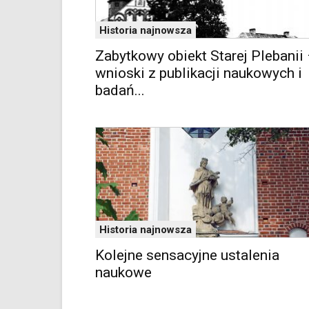
Google
Maps
Historia najnowsza
osadzane
w
Zabytkowy obiekt Starej Plebanii
formie
wnioski z publikacji naukowych i
ramek.
badań...
Elementy
te
obsługiwane
są
za
pomocą
klawiszy
strzałek
lub
odpowiadających
Historia najnowsza
im
skrótów
Kolejne sensacyjne ustalenia
klawiaturowych
naukowe
w
czytniku