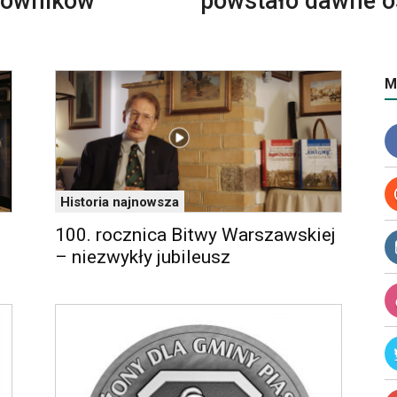
cowników
powstało dawne os
M
Historia najnowsza
100. rocznica Bitwy Warszawskiej
– niezwykły jubileusz