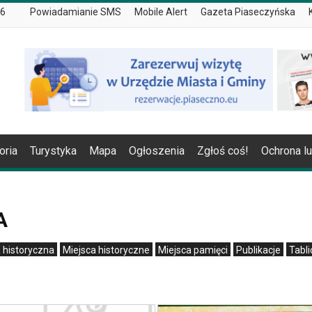
26
Powiadamianie SMS
Mobile Alert
Gazeta Piaseczyńska
oria
Turystyka
Mapa
Ogłoszenia
Zgłoś coś!
Ochrona l
A
 historyczna
Miejsca historyczne
Miejsca pamięci
Publikacje
Tabli