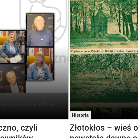
Historia
zno, czyli
Złotokłos – wieś o