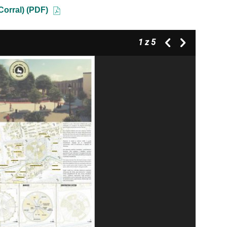
 Corral) (PDF)
1
z 5