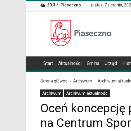
Wiadomość
20.3
C
Piaseczno
piątek, 7 sierpnia, 20
dla
użytkowników
czytników
Oficjalna
ekranowych
Znajdujesz
strona
się
Miasta
na
i
podstronie
Gminy
"Oceń
Piaseczno
koncepcję
Start
Aktualności
Gmina
Urząd
Hist
prac
konkursowych
na
Strona główna
Archiwum
Archiwum aktualn
Centrum
Sportu
Archiwum
Archiwum aktualności
|
Oficjalna
Oceń koncepcję 
strona
Miasta
na Centrum Spor
i
Gminy