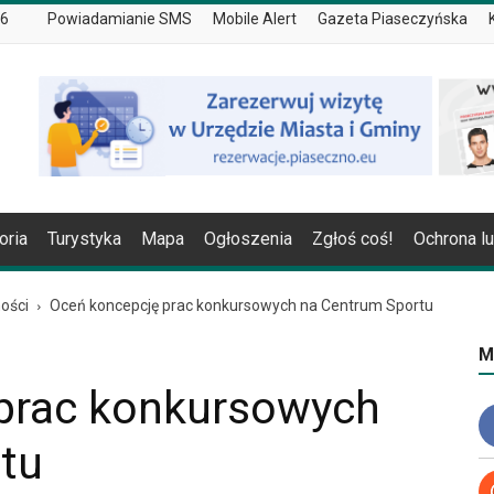
26
Powiadamianie SMS
Mobile Alert
Gazeta Piaseczyńska
oria
Turystyka
Mapa
Ogłoszenia
Zgłoś coś!
Ochrona l
ości
Oceń koncepcję prac konkursowych na Centrum Sportu
M
prac konkursowych
tu