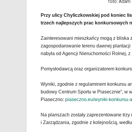
foto: Adam
wyposażona
w
Przy ulicy Chyliczkowskiej pod koniec l
dedykowane
trzech najlepszych prac konkursowych n
skróty
klawiaturowe,
zatem
Zainteresowani mieszkańcy mogą z bliska 
nawigacja
zagospodarowanie terenu dawnej plantacji 
obsługiwana
nabyła od Agencji Nieruchomości Rolnej, z
jest
w
standardowy
Pomysłodawcą oraz organizatorem konkursu 
sposób.
Na
Wyniki, zgodnie z regulaminem konkursu ar
stronie
mogą
budowy Centrum Sportu w Piasecznie”, w we
się
Piaseczno:
piaseczno.eu/wyniki-konkursu-a
znajdować
powszechnie
Na planszach zostały zaprezentowane trzy 
używane
i Zarządzania, zgodnie z kolejnością, wedłu
elementy
wideo