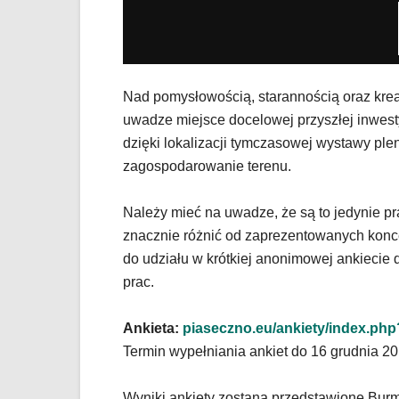
Nad pomysłowością, starannością oraz kr
uwadze miejsce docelowej przyszłej inwesty
dzięki lokalizacji tymczasowej wystawy pl
zagospodarowanie terenu.
Należy mieć na uwadze, że są to jedynie p
znacznie różnić od zaprezentowanych kon
do udziału w krótkiej anonimowej ankiecie
prac.
Ankieta:
piaseczno.eu/ankiety/index.ph
Termin wypełniania ankiet do 16 grudnia 20
Wyniki ankiety zostaną przedstawione Burm