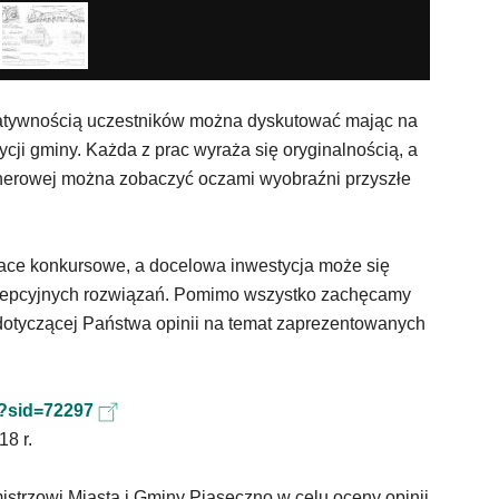
eatywnością uczestników można dyskutować mając na
cji gminy. Każda z prac wyraża się oryginalnością, a
enerowej można zobaczyć oczami wyobraźni przyszłe
race konkursowe, a docelowa inwestycja może się
cepcyjnych rozwiązań. Pomimo wszystko zachęcamy
 dotyczącej Państwa opinii na temat zaprezentowanych
p?sid=72297
18 r.
istrzowi Miasta i Gminy Piaseczno w celu oceny opinii