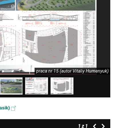
praca nr 15 (autor Vitaliy Humenyuk)
asik)
1
z 1