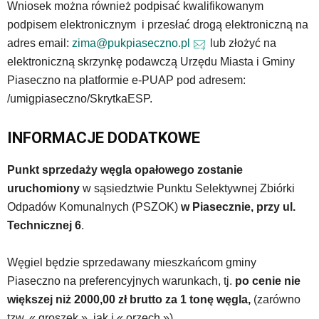
Wniosek można również podpisać kwalifikowanym
podpisem elektronicznym i przesłać drogą elektroniczną na
adres email:
zima@pukpiaseczno.pl
lub złożyć na
elektroniczną skrzynkę podawczą Urzędu Miasta i Gminy
Piaseczno na platformie e-PUAP pod adresem:
/umigpiaseczno/SkrytkaESP.
INFORMACJE DODATKOWE
Punkt sprzedaży węgla opałowego zostanie
uruchomiony
w sąsiedztwie Punktu Selektywnej Zbiórki
Odpadów Komunalnych (PSZOK)
w Piasecznie, przy ul.
Technicznej 6
.
Węgiel będzie sprzedawany mieszkańcom gminy
Piaseczno na preferencyjnych warunkach, tj.
po cenie nie
większej niż 2000,00 zł brutto za 1 tonę węgla,
(zarówno
tzw. « groszek », jak i « orzech »).