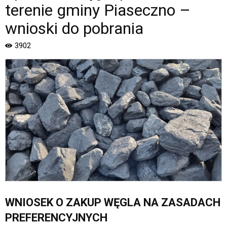
Oficjalna
terenie gminy Piaseczno –
strona
Miasta
wnioski do pobrania
i
Gminy
3902
Piaseczno".
Strona
jest
wyposażona
w
menu
skiplinks
pozwalające
szybko
przechodzić
do
treści,
które
znajduje
WNIOSEK O ZAKUP WĘGLA NA ZASADACH
się
bezpośrednio
PREFERENCYJNYCH
pod