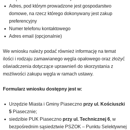
znajdować
Adres, pod którym prowadzone jest gospodarstwo
powszechnie
domowe, na rzecz którego dokonywany jest zakup
używane
preferencyjny
elementy
wideo
Numer telefonu kontaktowego
z
Adres email (opcjonalnie)
portalu
YouTube
We wniosku należy podać również informację na temat
oraz
mapy
ilości i rodzaju zamawianego węgla opałowego oraz złożyć
Google
oświadczenia dotyczące uprawnień do skorzystania z
Maps
możliwości zakupu węgla w ramach ustawy.
osadzane
w
formie
Formularz wniosku dostępny jest w:
ramek.
Elementy
Urzędzie Miasta i Gminy Piaseczno
przy ul. Kościuszki
te
5
Piasecznie;
obsługiwane
są
siedzibie PUK Piaseczno
przy ul. Technicznej 6
, w
za
bezpośrednim sąsiedztwie PSZOK – Punktu Selektywnej