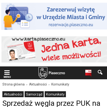
Wiadomość
dla
użytkowników
czytników
ekranowych
Znajdujesz
się
na
podstronie
"Sprzedaż
węgla
przez
PUK
na
terenie
gminy
Piaseczno
MENU
–
Strona główna
Aktualności
Komunikaty
wnioski
do
Aktualności
Samorząd
Komunikaty
pobrania
Sprzedaż węgla przez PUK na
|