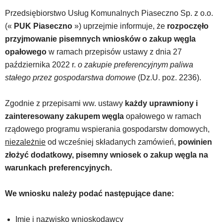
tą
Przedsiębiorstwo Usług Komunalnych Piaseczno Sp. z o.o.
wiadomością.
(«
PUK Piaseczno
») uprzejmie informuje, że
rozpoczęło
Strona
przyjmowanie pisemnych wniosków o zakup węgla
nie
została
opałowego
w ramach przepisów ustawy z dnia 27
wyposażona
października 2022 r.
o zakupie preferencyjnym paliwa
w
stałego przez gospodarstwa domowe
(Dz.U. poz. 2236).
dedykowane
skróty
klawiaturowe,
Zgodnie z przepisami ww. ustawy
każdy uprawniony i
zatem
zainteresowany zakupem węgla
opałowego w ramach
nawigacja
rządowego programu wspierania gospodarstw domowych,
obsługiwana
niezależnie
od wcześniej składanych zamówień,
powinien
jest
w
złożyć dodatkowy, pisemny wniosek o zakup węgla na
standardowy
warunkach preferencyjnych.
sposób.
Na
We wniosku należy podać następujące dane:
stronie
mogą
się
Imię i nazwisko wnioskodawcy