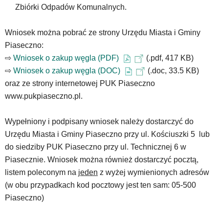
pomocą
Zbiórki Odpadów Komunalnych.
klawiszy
strzałek
lub
Wniosek można pobrać ze strony Urzędu Miasta i Gminy
odpowiadających
Piaseczno:
im
⇨
Wniosek o zakup węgla (PDF)
(.pdf, 417 KB)
skrótów
⇨
Wniosek o zakup węgla (DOC)
(.doc, 33.5 KB)
klawiaturowych
oraz ze strony internetowej PUK Piaseczno
w
czytniku
www.pukpiaseczno.pl.
oraz
mogą
Wypełniony i podpisany wniosek należy dostarczyć do
być
Urzędu Miasta i Gminy Piaseczno przy ul. Kościuszki 5 lub
wyposażone
w
do siedziby PUK Piaseczno przy ul. Technicznej 6 w
dedykowane
Piasecznie. Wniosek można również dostarczyć pocztą,
skróty
listem poleconym na
jeden
z wyżej wymienionych adresów
klawiaturowe
(w obu przypadkach kod pocztowy jest ten sam: 05-500
przyjęte
dla
Piaseczno)
danej
platformy.