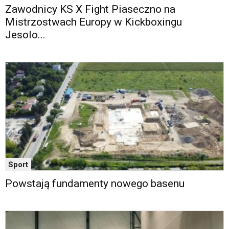
Maps
Zawodnicy KS X Fight Piaseczno na
osadzane
Mistrzostwach Europy w Kickboxingu
w
Jesolo...
formie
ramek.
Elementy
te
obsługiwane
są
za
pomocą
klawiszy
strzałek
lub
odpowiadających
Sport
im
skrótów
Powstają fundamenty nowego basenu
klawiaturowych
w
czytniku
oraz