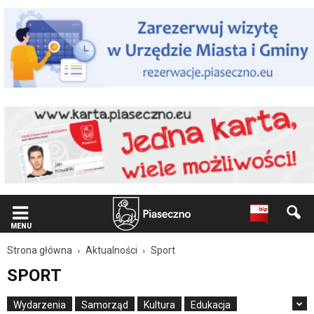
Wiadomość
dla
użytkowników
czytników
ekranowych
Znajdujesz
się
na
podstronie
"Sport
|
Oficjalna
strona
Miasta
i
Gminy
Piaseczno".
MENU
Strona
Strona główna
Aktualności
Sport
jest
wyposażona
SPORT
w
menu
Wydarzenia
Samorząd
Kultura
Edukacja