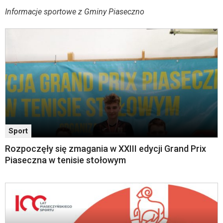
skiplinks
Komunikaty
Informacje sportowe z Gminy Piaseczno
pozwalające
szybko
przechodzić
do
treści,
które
znajduje
się
bezpośrednio
pod
tą
wiadomością.
Sport
Strona
nie
Rozpoczęły się zmagania w XXIII edycji Grand Prix
została
Piaseczna w tenisie stołowym
wyposażona
w
dedykowane
skróty
klawiaturowe,
zatem