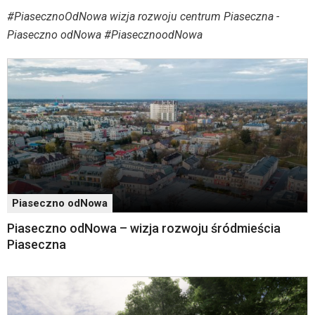
menu
Aktualności
#PiasecznoOdNowa wizja rozwoju centrum Piaseczna -
skiplinks
pozwalające
Piaseczno odNowa #PiasecznoodNowa
szybko
przechodzić
do
treści,
które
znajduje
się
bezpośrednio
pod
tą
wiadomością.
Piaseczno odNowa
Strona
nie
Piaseczno odNowa – wizja rozwoju śródmieścia
została
Piaseczna
wyposażona
w
dedykowane
skróty
klawiaturowe,