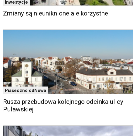
Inwestycje
Google
Maps
Zmiany są nieuniknione ale korzystne
osadzane
w
formie
ramek.
Elementy
te
obsługiwane
są
za
pomocą
klawiszy
strzałek
Piaseczno odNowa
lub
odpowiadających
Rusza przebudowa kolejnego odcinka ulicy
im
Puławskiej
skrótów
klawiaturowych
w
czytniku