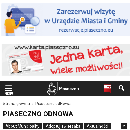
Wiadomość
dla
użytkowników
czytników
ekranowych
Znajdujesz
się
na
podstronie
"Piaseczno
odNowa
|
Oficjalna
strona
Miasta
i
Gminy
MENU
Piaseczno".
Strona główna
Piaseczno odNowa
Strona
jest
PIASECZNO ODNOWA
wyposażona
w
About Municipality
Adoptuj zwierzaka
Aktualności