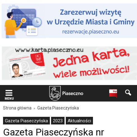
Wiadomość
dla
użytkowników
czytników
ekranowych
Znajdujesz
się
na
podstronie
"Gazeta
Piaseczyńska
nr
2/2023
|
Oficjalna
strona
Miasta
MENU
i
Strona główna
Gazeta Piaseczyńska
Gminy
Piaseczno".
Gazeta Piaseczyńska
2023
Aktualności
Strona
Gazeta Piaseczyńska nr
jest