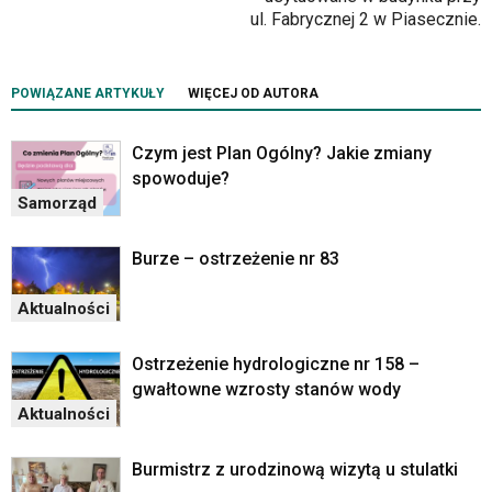
w
ul. Fabrycznej 2 w Piasecznie.
czytniku
oraz
mogą
być
POWIĄZANE ARTYKUŁY
WIĘCEJ OD AUTORA
wyposażone
w
Czym jest Plan Ogólny? Jakie zmiany
dedykowane
spowoduje?
skróty
Samorząd
klawiaturowe
przyjęte
dla
Burze – ostrzeżenie nr 83
danej
platformy.
Aktualności
Ostrzeżenie hydrologiczne nr 158 –
gwałtowne wzrosty stanów wody
Aktualności
Burmistrz z urodzinową wizytą u stulatki