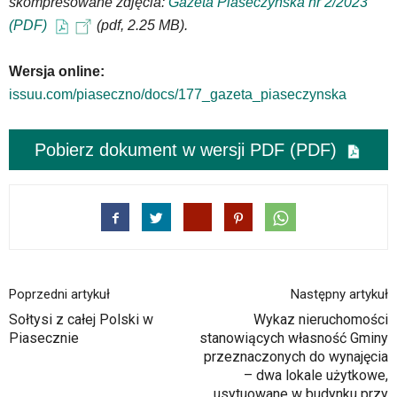
skompresowane zdjęcia:
Gazeta Piaseczyńska nr 2/2023
oraz
(PDF)
(pdf, 2.25 MB).
mapy
Google
Maps
Wersja online:
osadzane
issuu.com/piaseczno/docs/177_gazeta_piaseczynska
w
formie
ramek.
Pobierz dokument w wersji PDF (PDF)
Elementy
te
obsługiwane
są
za
pomocą
klawiszy
strzałek
Poprzedni artykuł
Następny artykuł
lub
Sołtysi z całej Polski w
Wykaz nieruchomości
odpowiadających
Piasecznie
stanowiących własność Gminy
im
przeznaczonych do wynajęcia
skrótów
– dwa lokale użytkowe,
klawiaturowych
usytuowane w budynku przy