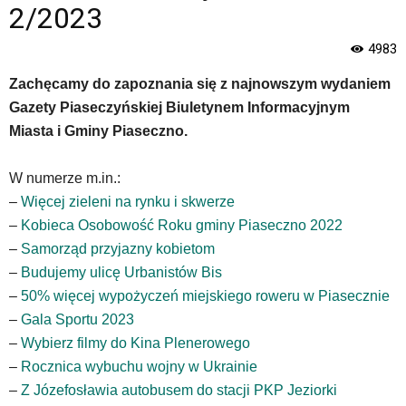
wyposażona
2/2023
w
menu
4983
skiplinks
pozwalające
Zachęcamy do zapoznania się z najnowszym wydaniem
szybko
Gazety Piaseczyńskiej Biuletynem Informacyjnym
przechodzić
Miasta i Gminy Piaseczno.
do
treści,
które
W numerze m.in.:
znajduje
–
Więcej zieleni na rynku i skwerze
się
–
Kobieca Osobowość Roku gminy Piaseczno 2022
bezpośrednio
–
Samorząd przyjazny kobietom
pod
tą
–
Budujemy ulicę Urbanistów Bis
wiadomością.
–
50% więcej wypożyczeń miejskiego roweru w Piasecznie
Strona
–
Gala Sportu 2023
nie
–
Wybierz filmy do Kina Plenerowego
została
wyposażona
–
Rocznica wybuchu wojny w Ukrainie
w
–
Z Józefosławia autobusem do stacji PKP Jeziorki
dedykowane