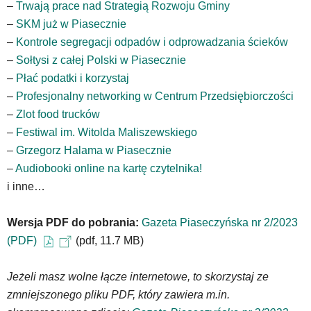
–
Trwają prace nad Strategią Rozwoju Gminy
skróty
–
SKM już w Piasecznie
klawiaturowe,
zatem
–
Kontrole segregacji odpadów i odprowadzania ścieków
nawigacja
–
Sołtysi z całej Polski w Piasecznie
obsługiwana
–
Płać podatki i korzystaj
jest
–
Profesjonalny networking w Centrum Przedsiębiorczości
w
standardowy
–
Zlot food trucków
sposób.
–
Festiwal im. Witolda Maliszewskiego
Na
–
Grzegorz Halama w Piasecznie
stronie
–
Audiobooki online na kartę czytelnika!
mogą
się
i inne…
znajdować
powszechnie
Wersja PDF do pobrania:
Gazeta Piaseczyńska nr 2/2023
używane
(PDF)
(pdf, 11.7 MB)
elementy
wideo
z
Jeżeli masz wolne łącze internetowe, to skorzystaj ze
portalu
zmniejszonego pliku PDF, który zawiera m.in.
YouTube